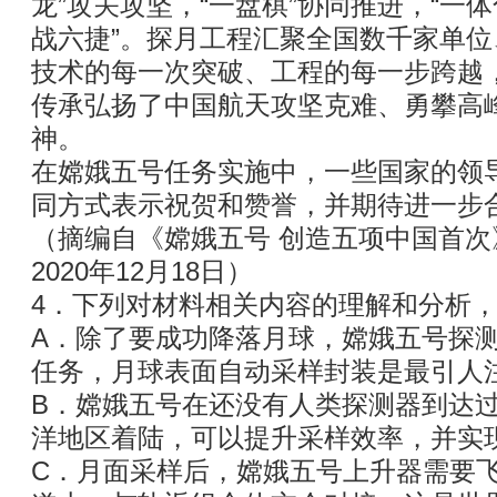
龙”攻关攻坚，“一盘棋”协同推进，“一体
战六捷”。探月工程汇聚全国数千家单
技术的每一次突破、工程的每一步跨越
传承弘扬了中国航天攻坚克难、勇攀高
神。
在嫦娥五号任务实施中，一些国家的领
同方式表示祝贺和赞誉，并期待进一步
（摘编自《嫦娥五号 创造五项中国首
2020年12月18日）
4．下列对材料相关内容的理解和分析，
A．除了要成功降落月球，嫦娥五号探
任务，月球表面自动采样封装是最引人
B．嫦娥五号在还没有人类探测器到达
洋地区着陆，可以提升采样效率，并实
C．月面采样后，嫦娥五号上升器需要飞