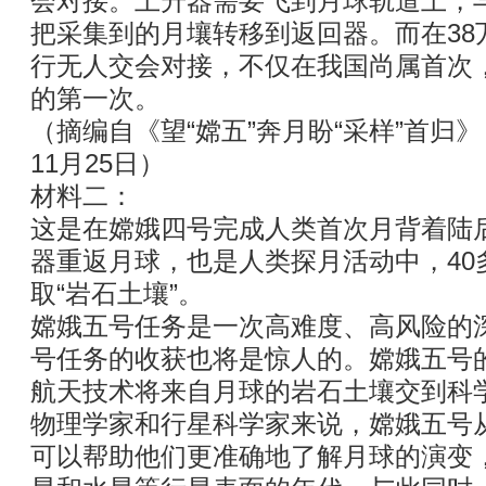
会对接。上升器需要飞到月球轨道上，
把采集到的月壤转移到返回器。而在38
行无人交会对接，不仅在我国尚属首次
的第一次。
（摘编自《望“嫦五”奔月盼“采样”首归》
11月25日）
材料二：
这是在嫦娥四号完成人类首次月背着陆
器重返月球，也是人类探月活动中，40
取“岩石土壤”。
嫦娥五号任务是一次高难度、高风险的
号任务的收获也将是惊人的。嫦娥五号
航天技术将来自月球的岩石土壤交到科
物理学家和行星科学家来说，嫦娥五号
可以帮助他们更准确地了解月球的演变