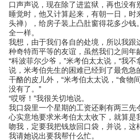
口声声说，现在除了进监狱，再也没有
睡觉时，他又计算起来，有朝一日，时
头禅），给房子装上凸肚窗得花多少钱
全一样。
我想，由于我们各自的处境，所以我跟
种奇特而平等的友谊，虽然我们之间年
“科波菲尔少爷，”米考伯太太说，“我
说，米考伯先生的困难已经到了最危急
干酪的皮儿外，“米考伯太太说，“食物
没有了。”
“哎呀！”我很关切地说。
我口袋里一个星期的工资还剩有两三先
心实意地要求米考伯太太收下，就算是
吻我，定要我把钱放回口袋，并说，这
我请她说出要我帮什么忙。