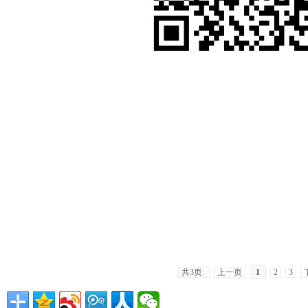
共3页:
上一页
1
2
3