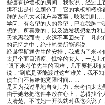
些镶有护墙板的房间，我敢说，经过上
辨不出是什么颜色了；它的地板和楼梯
群的灰色大老鼠东奔西窜，吱吱乱叫…
学问、有名望的人的希望，已在我胸中
想的、所喜爱的，以及激发我想象力和
天地离我而去，永远不再回来了。凡此
的记忆之中，绝非笔墨所能诉说。
经谋得斯通先生的安排，我成为了米考
太是个面目消瘦、憔悴的女人，一点儿
“眼下米考伯先生的困难，几乎要把我们
说，“到底是否能渡过这些难关，我不
债主们不肯给他宽限时间……
是因为我过早地自食其力，米考伯太太
由于她老把这件事放在心上，总得找个
太清楚。不过她一开头就对我这么说了