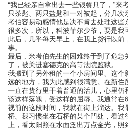
“我已经亲自拿出去一些银餐具了，”来
只茶匙、两只盐匙和一对被起，分几次
考伯容易动感情他是决不肯去处理这些
很多次，所以，科波菲尔少爷，要是我
此后，几乎每天早上，在我上货行以前
事。
最后，米考伯先生的困难终于到了危急
了，被关进塞德克的高等法院监狱。
我搬到了另外租的一个小房间里。这个
远的地方，我为此感到很满意。在新住
一直在货行里干着普通的活儿，心里仍
该这样落魄，受这样的屈辱。我通常在
视前的这段时间，我就在街上溜达。我
桥。我习惯坐在石桥的某个凹处，看过
上，看太阳照在水面泛出万点金光，照