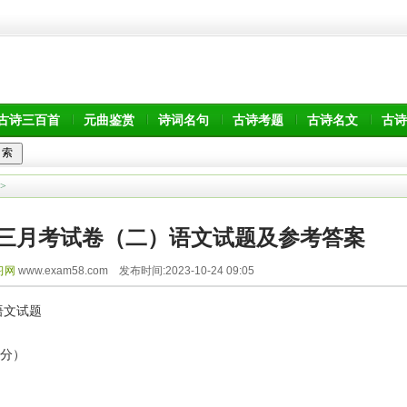
古诗三百首
元曲鉴赏
诗词名句
古诗考题
古诗名文
古诗
>
高三月考试卷（二）语文试题及参考答案
习网
www.exam58.com 发布时间:2023-10-24 09:05
语文试题
9分）