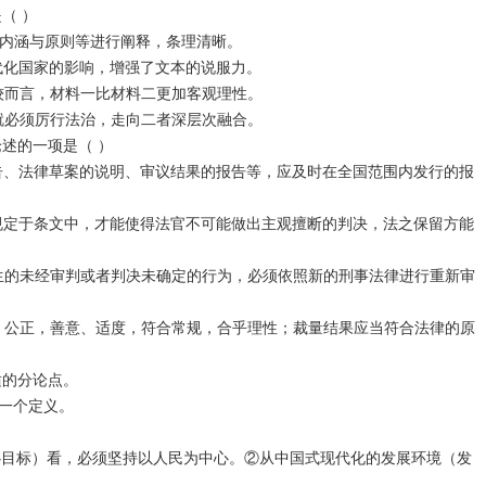
（ ）
用、内涵与原则等进行阐释，条理清晰。
现代化国家的影响，增强了文本的说服力。
相较而言，材料一比材料二更加客观理性。
，就必须厉行法治，走向二者深层次融合。
论述的一项是（ ）
告、法律草案的说明、审议结果的报告等，应及时在全国范围内发行的报
地规定于条文中，才能使得法官不可能做出主观擅断的判决，法之保留方能
发生的未经审判或者判决未确定的行为，必须依照新的刑事法律进行重新审
、
公
正，善意、适度，符合常规，合乎理性；裁量结果应当符合法律的原
适的分论点。
下一个定义。
核心目标）看，必须坚持以人民为中心。②从中国式现代化的发展环境（发