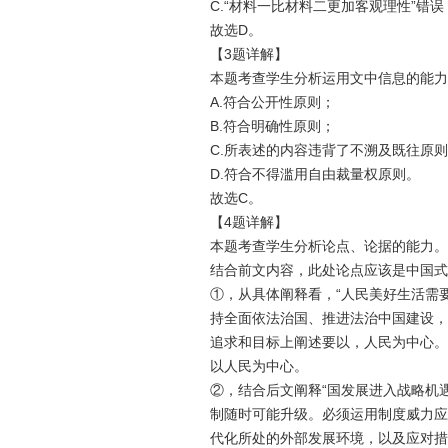
C.“材料一比材料二更加客观理性”错
故选D。
【3题详解】
本题考查学生分析运用文中信息的能力
A.符合
公
开性原则；
B.符合明确性原则；
C.所表述的内容违背了不溯及既往原
D.符合不得滥用自由裁量权原则。
故选C。
【4题详解】
本题考查学生分析论点、论据的能力。
结合前文内容，此处论点应该是中国式
①，从具体阐释看，“人民美好生活需
持全面依法治国、推进法治中国建设，
追求和目标上阐述要以，人民为中心。
以人民为中心。
②，结合后文阐释“国发展进入战略机
制随时可能升级。必须运用制度威力应
代化所处的外部发展环境，以及应对措