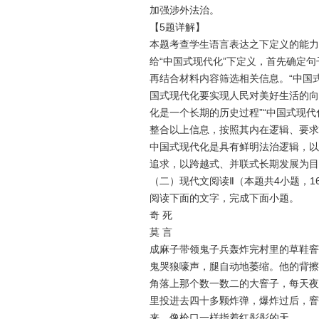
加强涉外法治。
【5题详解】
本题考查学生语言表达之下定义的能力
给“中国式现代化”下定义，首先确定
再结合材料内容筛选相关信息。“中国
国式现代化要实现人民对美好生活的向
化是一个长期的历史过程”“中国式现
整合以上信息，按照其内在逻辑、要求
中国式现代化是具有鲜明法治逻辑，以
追求，以跨越式、并联式长期发展为目
（二）现代文阅读Ⅱ（本题共4小题，1
阅读下面的文字，完成下面小题。
奇 死
莫 言
成麻子带领鬼子兵轰炸完村里的草鞋窨
鬼哭狼嚎声，腿自动地萎缩。他的背擦
角落上那个数一数二的大窨子，每天夜
里投进去四十多颗炸弹，爆炸过后，窨
来，像枪口一样指着红彤彤的天。