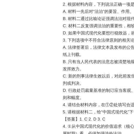
2. 根据材料内容，下列说法正确一项是
A. 材料一先后对“法治”的要旨、作
B. 材料二通过比喻论证强调法治对
C. 材料二反复强调法治的重要性，
D. 如果中国式现代化要想行稳致远
3. 下列选项中不符合法律原则的相关
A. 法律签署后，法律文本及发布的
公
纸上刊载。
B. 只有当人民代表的法意志被清楚
发挥效力。
C. 新的刑事法律生效以后，对此前
判或判决。
D. 行政处罚裁量基准的制订应当客观
则和幅度。
4. 请结合材料内容，在①②处填写合
5. 请根据材料二，给“中国式现代化”
【答案】1. C 2. D 3. C
4. ①从中国式现代化的价值追求（
展时期）看，必须加强涉外法治。