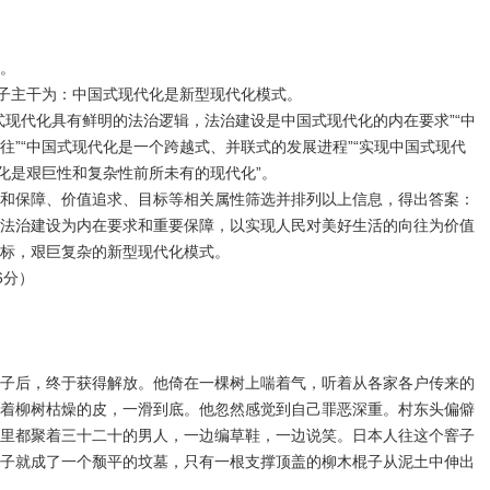
。
句子主干为：中国式现代化是新型现代化模式。
式现代化具有鲜明的法治逻辑，法治建设是中国式现代化的内在要求”“中
往”“中国式现代化是一个跨越式、并联式的发展进程”“实现中国式现代
代化是艰巨性和复杂性前所未有的现代化”。
和保障、价值追求、目标等相关属性筛选并排列以上信息，得出答案：
法治建设为内在要求和重要保障，以实现人民对美好生活的向往为价值
标，艰巨复杂的新型现代化模式。
6分）
子后，终于获得解放。他倚在一棵树上喘着气，听着从各家各户传来的
着柳树枯燥的皮，一滑到底。他忽然感觉到自己罪恶深重。村东头偏僻
里都聚着三十二十的男人，一边编草鞋，一边说笑。日本人往这个窨子
子就成了一个颓平的坟墓，只有一根支撑顶盖的柳木棍子从泥土中伸出