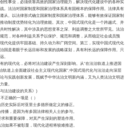
创性事业，必须依靠高效的国家治理能力，解决现代化建设中的各种实
战。法治对国家制度和国家治理体系具有固根本的保障作用。法律具有
遵从。以法律形式确立国家制度和国家治理体系，能够有效保证国家制
推动制度优势转化为治理效能。其次，中国式现代化是一个跨越式、并
共时性解决，其中涉及的思想变革之深、利益调整之大世所罕见。法治
规范，对各种利益关系予以保护、规范和调整，从而稳定社会成员预
现代化提供牢固基础、持久动力和广阔空间。第三，实现中国式现代化
治国是着眼于长远目标和发展的战略谋划，具有利长远的保障作用。只
远。
有的现代化，必将对法治建设产生深刻影响。从“在法治轨道上推进国
法治轨道上全面建设社会主义现代化国家”,中国式现代化与法治走向深层
论与实践创新发展，既赋予中华法治文明新内涵，又为人类法治文明进
力量。
与法治建设的关系》)
，不正确的一项是（ ）
法治历史实际后对亚里士多德所做定义的修正。
广为传播，是因为有多国法律相关人士的参与。
在要求和重要保障，对其产生深刻的塑造作用。
的法治如果不被彰显，现代化进程将较难推进。