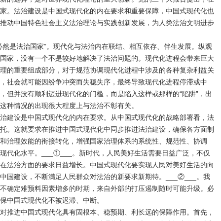
家。法治建设是中国式现代化的内在要求和重要保障，中国式现代化也
推动中国特色社会主义法治理论与实践创新发展，为人类法治文明进步
必然是法治国家”。现代化与法治内在联结、相互依存、伴生发展。纵观
国家，没有一个不是较好地解决了法治问题的。现代化进程会带来巨大
理的重要组成部分，对于规范协调现代化进程中涉及的各种复杂利益关
，社会就可能因纷争冲突而失稳失序，最终导致现代化进程停滞或中
，但并没有顺利迈进现代化的门槛，而是陷入这样或那样的“陷阱”，出
这种情况的出现很大程度上与法治不彰有关。
治建设是中国式现代化的内在要求。从中国式现代化的战略部署看，法
托。这就要求在推进中国式现代化中同步推进法治建设，确保各方面制
和治理效能的衔接转化，增强国家治理体系的系统性、规范性、协调
现代化水平。___①___。新时代，人民美好生活需要日益广泛，不仅
在法治方面的要求日益增长。中国式现代化要实现人民对美好生活的向
中国建设，不断满足人民群众对法治的新要求新期待。___②___。我
不确定难预料因素增多的时期，来自外部的打压遏制随时可能升级。必
保中国式现代化不被迟滞、中断。
对推进中国式现代化具有固根本、稳预期、利长远的保障作用。首先，