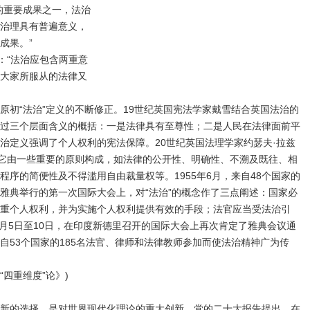
的重要成果之一，法治
治理具有普遍意义，
成果。”
：“法治应包含两重意
大家所服从的法律又
原初“法治”定义的不断修正。19世纪英国宪法学家戴雪结合英国法治的
过三个层面含义的概括：一是法律具有至尊性；二是人民在法律面前平
治定义强调了个人权利的宪法保障。20世纪英国法理学家约瑟夫·拉兹
，它由一些重要的原则构成，如法律的
公
开性、明确性、不溯及既往、相
程序的简便性及不得滥用自由裁量权等。1955年6月，来自48个国家的
雅典举行的第一次国际大会上，对“法治”的概念作了三点阐述：国家必
重个人权利，并为实施个人权利提供有效的手段；法官应当受法治引
1月5日至10日，在印度新德里召开的国际大会上再次肯定了雅典会议通
自53个国家的185名法官、律师和法律教师参加而使法治精神广为传
四重维度”论》)
新的选择，是对世界现代化理论的重大创新。党的二十大报告提出，在