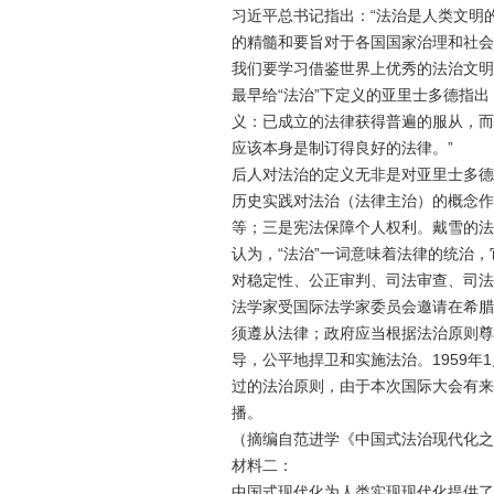
习近平
总书记指出：“法治是人类文明
的精髓和要旨对于各国国家治理和社会
我们要学习借鉴世界上优秀的法治文明
最早给“法治”下定义的亚里士多德指出
义：已成立的法律获得普遍的服从，而
应该本身是制订得良好的法律。”
后人对法治的定义无非是对亚里士多德
历史实践对法治（法律主治）的概念作
等；三是宪法保障个人权利。戴雪的法
认为，“法治”一词意味着法律的统治
对稳定性、
公
正审判、司法审查、司法
法学家受国际法学家委员会邀请在希腊
须遵从法律；政府应当根据法治原则尊
导，
公
平地捍卫和实施法治。1959年
过的法治原则，由于本次国际大会有来
播。
（摘编自范进学《中国式法治现代化之“
材料二：
中国式现代化为人类实现现代化提供了