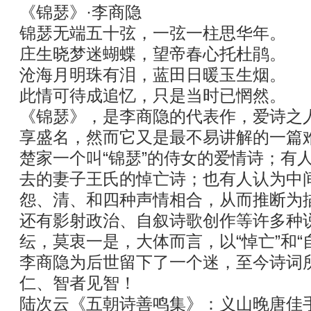
《锦瑟》·李商隐
锦瑟无端五十弦，一弦一柱思华年。
庄生晓梦迷蝴蝶，望帝春心托杜鹃。
沧海月明珠有泪，蓝田日暖玉生烟。
此情可待成追忆，只是当时已惘然。
《锦瑟》，是李商隐的代表作，爱诗之
享盛名，然而它又是最不易讲解的一篇
楚家一个叫“锦瑟”的侍女的爱情诗；有
去的妻子王氏的悼亡诗；也有人认为中
怨、清、和四种声情相合，从而推断为
还有影射政治、自叙诗歌创作等许多种
纭，莫衷一是，大体而言，以“悼亡”和“
李商隐为后世留下了一个迷，至今诗词
仁、智者见智！
陆次云《五朝诗善鸣集》：义山晚唐佳