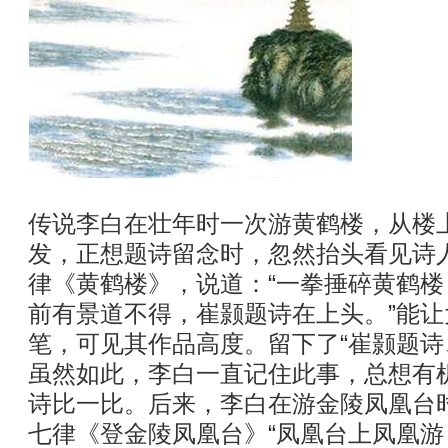
传说李白在壮年时一次游黄鹤楼，从楼
发，正想题诗留念时，忽然抬头看见诗
律《黄鹤楼》，说道：“一拳捶碎黄鹤
前有景道不得，崔颢题诗在上头。”能
笔，可见其作品高度。留下了“崔颢题诗
虽然如此，李白一直记住此事，总想有
诗比一比。后来，李白在游金陵凤凰台
七律《登金陵凤凰台》“凤凰台上凤凰