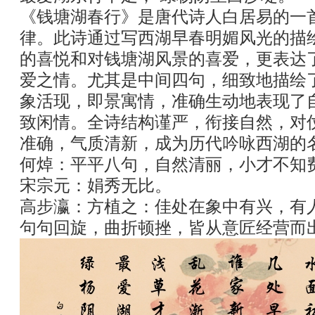
《钱塘湖春行》是唐代诗人白居易的一
律。此诗通过写西湖早春明媚风光的描
的喜悦和对钱塘湖风景的喜爱，更表达
爱之情。尤其是中间四句，细致地描绘
象活现，即景寓情，准确生动地表现了
致闲情。全诗结构谨严，衔接自然，对
准确，气质清新，成为历代吟咏西湖的
何焯：平平八句，自然清丽，小才不知
宋宗元：娟秀无比。
高步瀛：方植之：佳处在象中有兴，有
句句回旋，曲折顿挫，皆从意匠经营而