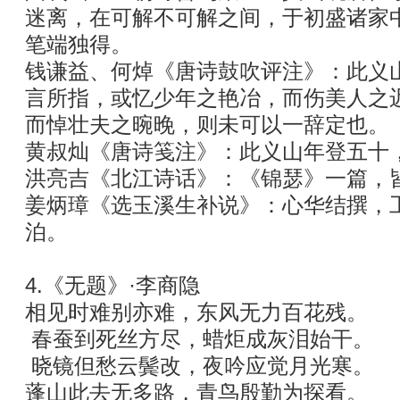
迷离，在可解不可解之间，于初盛诸家
笔端独得。
钱谦益、何焯《唐诗鼓吹评注》：此义
言所指，或忆少年之艳冶，而伤美人之
而悼壮夫之晼晚，则未可以一辞定也。
黄叔灿《唐诗笺注》：此义山年登五十
洪亮吉《北江诗话》：《锦瑟》一篇，
姜炳璋《选玉溪生补说》：心华结撰，
泊。
4.《无题》·李商隐
相见时难别亦难，东风无力百花残。
春蚕到死丝方尽，蜡炬成灰泪始干。
晓镜但愁云鬓改，夜吟应觉月光寒。
蓬山此去无多路，青鸟殷勤为探看。