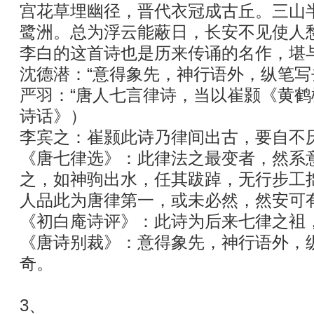
宫花草埋幽径，晋代衣冠成古丘。三山
鹭洲。总为浮云能蔽日，长安不见使人愁
李白的这首诗也是历来传诵的名作，堪
沈德潜：“意得象先，神行语外，纵笔写
严羽：“唐人七言律诗，当以崔颢《黄鹤
诗话》）
李宾之：崔颢此诗乃律间出古，要自不
《唐七律选》：此律法之最变者，然系
之，如神驹出水，任其跋踔，无行步工
人品此为唐律第一，或未必然，然安可
《初白庵诗评》：此诗为后来七律之袓
《唐诗别裁》：意得象先，神行语外，
奇。
3、