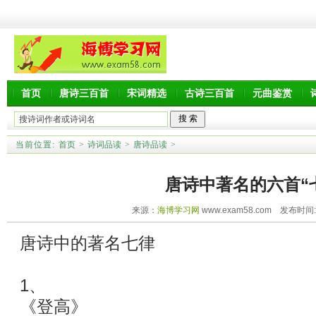
首页
唐诗三百首
宋词精选
古诗三百首
元曲鉴赏
当前位置:
首页
>
诗词品读
>
唐诗品读
>
唐诗中著名的六首“
来源：
海博学习网
www.exam58.com 发布时间:20
唐诗中的著名七律
1、
《登高》