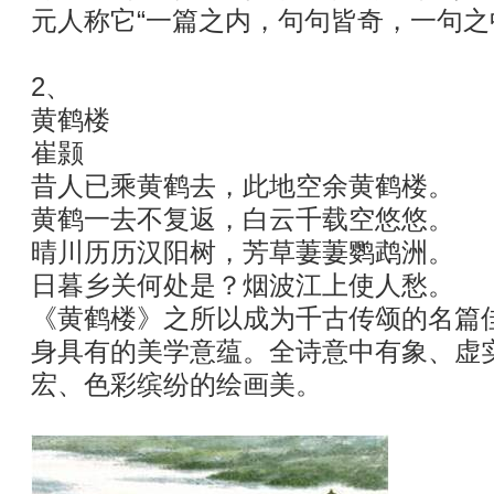
元人称它“一篇之内，句句皆奇，一句之
2、
黄鹤楼
崔颢
昔人已乘黄鹤去，此地空余黄鹤楼。
黄鹤一去不复返，白云千载空悠悠。
晴川历历汉阳树，芳草萋萋鹦鹉洲。
日暮乡关何处是？烟波江上使人愁。
《黄鹤楼》之所以成为千古传颂的名篇
身具有的美学意蕴。全诗意中有象、虚
宏、色彩缤纷的绘画美。