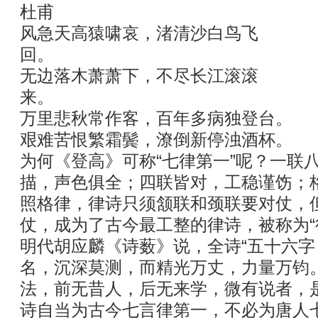
杜甫
风急天高猿啸哀，渚清沙白鸟飞
回。
无边落木萧萧下，不尽长江滚滚
来。
万里悲秋常作客，百年多病独登台。
艰难苦恨繁霜鬓，潦倒新停浊酒杯。
为何《登高》可称“七律第一”呢？一联
描，声色俱全；四联皆对，工稳谨饬；
照格律，律诗只须颔联和颈联要对仗，
仗，成为了古今最工整的律诗，被称为“
明代胡应麟《诗薮》说，全诗“五十六
名，沉深莫测，而精光万丈，力量万钧
法，前无昔人，后无来学，微有说者，
诗自当为古今七言律第一，不必为唐人