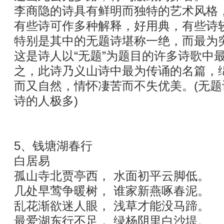
李商隐的诗具有鲜明而独特的艺术风格
有些诗可作多种解释，好用典，有些诗较
特别是其中的无题诗堪称一绝，而最为
这是诗人以“无题”为题目的许多诗歌中
之，此诗乃义山诗中最为传诵的名篇，
而又自然，情怀凄苦而不失优美。(无
诗的人极多)
5、钱塘湖春行
白居易
孤山寺北贾亭西， 水面初平云脚低。
几处早莺争暖树， 谁家新燕啄春泥。
乱花渐欲迷人眼， 浅草才能没马蹄。
最爱湖东行不足， 绿杨阴里白沙堤。