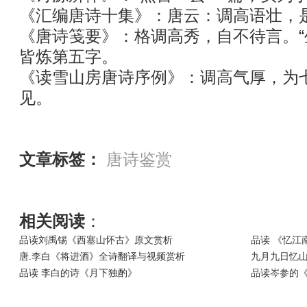
《汇编唐诗十集》：唐云：调高语壮，
《唐诗笺要》：格调高秀，自不待言。“生”
皆炼第五字。
《读雪山房唐诗序例》：调高气厚，为
见。
文章标签：
唐诗鉴赏
相关阅读
：
品读刘禹锡《西塞山怀古》原文赏析
品读 《忆江
唐.李白《将进酒》全诗翻译与视频赏析
九月九日忆山
品读 李白的诗《月下独酌》
品读岑参的