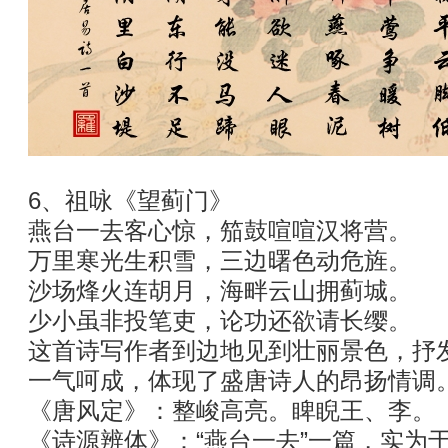
6、祖咏《望蓟门》
燕台一去客心惊，笳鼓喧喧汉将营。
万里寒光生积雪，三边曙色动危旌。
沙场烽火连胡月，海畔云山拥蓟城。
少小虽非投笔吏，论功还欲请长缨。
这首诗写作者到边地见到壮丽景色，抒
一气呵成，体现了盛唐诗人的昂扬情调
《唐风定》：整峻高亮。睥睨王、李。
《诗源辨体》：“燕台一去”一篇，实为