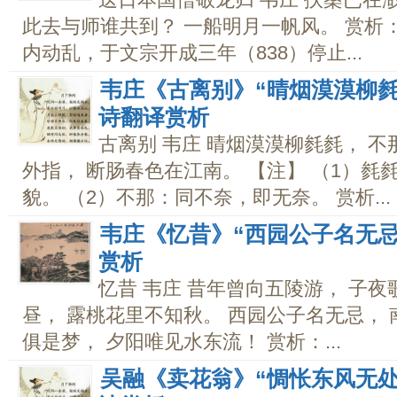
此去与师谁共到？ 一船明月一帆风。 赏析
内动乱，于文宗开成三年（838）停止...
韦庄《古离别》“晴烟漠漠柳毵
诗翻译赏析
古离别 韦庄 晴烟漠漠柳毵毵， 
外指， 断肠春色在江南。 【注】 （1）毵
貌。 （2）不那：同不奈，即无奈。 赏析...
韦庄《忆昔》“西园公子名无忌
赏析
忆昔 韦庄 昔年曾向五陵游， 子
昼， 露桃花里不知秋。 西园公子名无忌， 
俱是梦， 夕阳唯见水东流！ 赏析：...
吴融《卖花翁》“惆怅东风无处