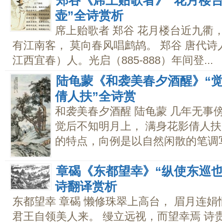
郑谷《席上贻歌者》“花月楼台
壶”全诗赏析
席上贻歌者 郑谷 花月楼台近九衢
有江南客， 莫向春风唱鹧鸪。 郑谷 唐代
江西宜春）人。光启（885-888）年间登...
陆龟蒙《和袭美春夕酒醒》“觉
倩人扶”全诗赏
和袭美春夕酒醒 陆龟蒙 几年无事
觉后不知明月上， 满身花影倩人扶
的特点，向例是以自然闲散的笔调写
章碣《东都望幸》“纵使东巡也
诗翻译赏析
东都望幸 章碣 懒修珠翠上高台， 眉月连娟
君王自领美人来。 缦立远视，而望幸焉 诗