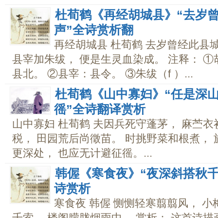
杜荀鹤《再经胡城县》“去岁曾
声”全诗赏析翻
再经胡城县 杜荀鹤 去岁曾经此县
县宰加朱绂， 便是生灵血染成。 注释： 
县北。 ②县宰：县令。 ③朱绂（f ）...
杜荀鹤《山中寡妇》“任是深山
徭”全诗翻译赏析
山中寡妇 杜荀鹤 夫因兵死守蓬茅， 麻苎衣
税， 田园荒后尚徵苗。 时挑野菜和根煮， 
更深处， 也应无计避征徭。...
韩偓《寒食夜》“夜深斜搭秋
诗赏析
寒食夜 韩偓 恻恻轻寒翦翦风， 
千索， 楼阁朦胧烟雨中。 赏析： 这首诗