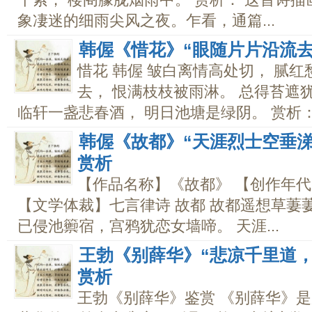
象凄迷的细雨尖风之夜。乍看，通篇...
韩偓《惜花》“眼随片片沿流去
惜花 韩偓 皱白离情高处切， 腻
去， 恨满枝枝被雨淋。 总得苔遮
临轩一盏悲春酒， 明日池塘是绿阴。 赏析：.
韩偓《故都》“天涯烈士空垂
赏析
【作品名称】《故都》 【创作年代
【文学体裁】七言律诗 故都 故都遥想草萋
已侵池籞宿，宫鸦犹恋女墙啼。 天涯...
王勃《别薛华》“悲凉千里道
赏析
王勃《别薛华》鉴赏 《别薛华》