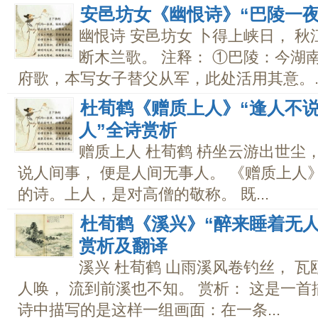
安邑坊女《幽恨诗》“巴陵一夜
幽恨诗 安邑坊女 卜得上峡日， 秋
断木兰歌。 注释： ①巴陵：今湖
府歌，本写女子替父从军，此处活用其意。..
杜荀鹤《赠质上人》“逢人不说
人”全诗赏析
赠质上人 杜荀鹤 枿坐云游出世尘
说人间事， 便是人间无事人。 《赠质上人
的诗。上人，是对高僧的敬称。 既...
杜荀鹤《溪兴》“醉来睡着无人
赏析及翻译
溪兴 杜荀鹤 山雨溪风卷钓丝， 
人唤， 流到前溪也不知。 赏析： 这是一
诗中描写的是这样一组画面：在一条...