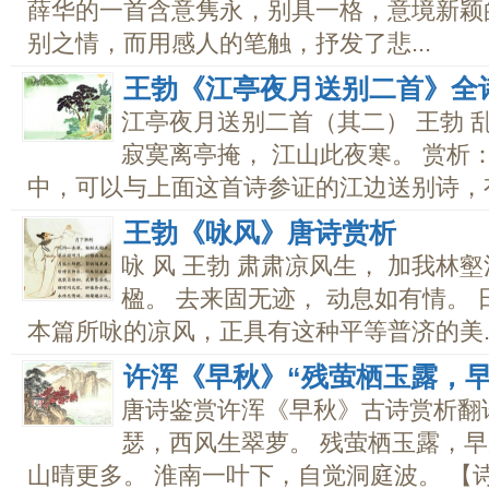
薛华的一首含意隽永，别具一格，意境新颖
别之情，而用感人的笔触，抒发了悲...
王勃《江亭夜月送别二首》全
江亭夜月送别二首（其二） 王勃 
寂寞离亭掩， 江山此夜寒。 赏析
中，可以与上面这首诗参证的江边送别诗，有.
王勃《咏风》唐诗赏析
咏 风 王勃 肃肃凉风生， 加我林
楹。 去来固无迹， 动息如有情。
本篇所咏的凉风，正具有这种平等普济的美..
许浑《早秋》“残萤栖玉露，
唐诗鉴赏许浑《早秋》古诗赏析翻译
瑟，西风生翠萝。 残萤栖玉露，早
山晴更多。 淮南一叶下，自觉洞庭波。 【诗文