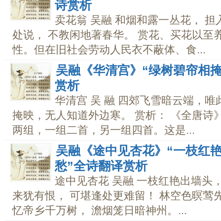
诗赏析
卖花翁 吴融 和烟和露一丛花， 
处说， 不教闲地著春华。 赏花、买花以至
性。但在旧社会劳动人民衣不蔽体、食...
吴融《华清宫》“绿树碧帘相掩
赏析
华清宫 吴 融 四郊飞雪暗云端，
掩映，无人知道外边寒。 赏析： 《全唐诗
两组，一组二首，另一组四首。这是...
吴融《途中见杏花》“一枝红艳
愁”全诗翻译赏析
途中见杏花 吴融 一枝红艳出墙头
来犹有恨， 可堪逢处更难留！ 林空色暝莺先
忆帝乡千万树， 澹烟笼日暗神州。...