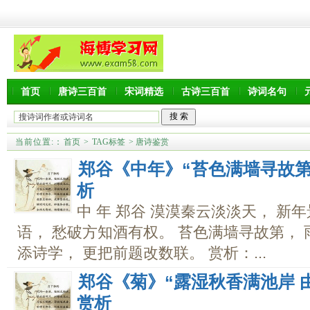
首页
唐诗三百首
宋词精选
古诗三百首
诗词名句
当前位置:
：
首页
>
TAG标签
> 唐诗鉴赏
郑谷《中年》“苔色满墙寻故第
析
中 年 郑谷 漠漠秦云淡淡天， 新
语， 愁破方知酒有权。 苔色满墙寻故第， 
添诗学， 更把前题改数联。 赏析：...
郑谷《菊》“露湿秋香满池岸 
赏析