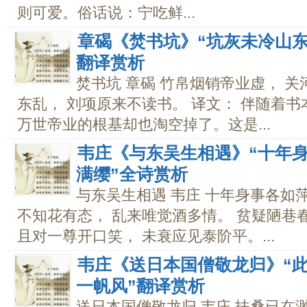
则可爱。俗话说：宁吃鲜...
章碣《焚书坑》“坑灰未冷山东
翻译赏析
焚书坑 章碣 竹帛烟销帝业虚， 
东乱， 刘项原来不读书。 译文： 伴随着
万世帝业的根基却也淘空掉了。这是...
韦庄《与东吴生相遇》“十年身
满缨”全诗赏析
与东吴生相遇 韦庄 十年身事各如
不知花有态， 乱来唯觉酒多情。 贫疑陋巷
且对一尊开口笑， 未衰应见泰阶平。...
韦庄《送日本国僧敬龙归》“此
一帆风”翻译赏析
送日本国僧敬龙归 韦庄 扶桑已在