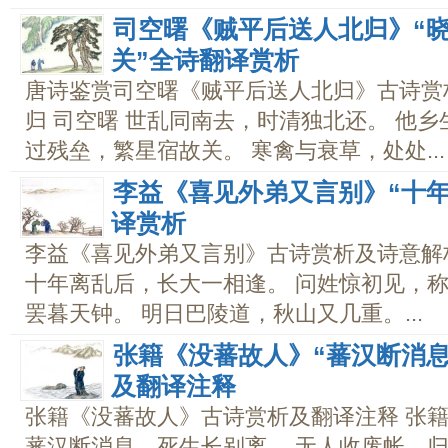
司空曙《贼平后送人北归》“
关”全诗翻译赏析
唐诗鉴赏司空曙《贼平后送人北归》古诗赏
归 司空曙 世乱同南去，时清独北还。 他乡
过残垒，繁星宿故关。 寒禽与衰草，处处...
李益《喜见外弟又言别》“十年
译赏析
李益《喜见外弟又言别》古诗赏析及诗意解析
十年离乱后，长大一相逢。 问姓惊初见，称
罢暮天钟。 明日巴陵道，秋山又几重。...
张籍《没蕃故人》“蕃汉断消
及翻译注释
张籍《没蕃故人》古诗赏析及翻译注释 张籍
蕃汉断消息，死生长别离。 无人收废帐，归