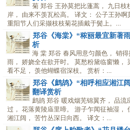
菊 郑谷 王孙莫把比蓬蒿， 九日枝
岸， 由来不羡瓦松高。 译文： 公子王孙
重阳节人们采撷枝枝菊花插戴于鬓上。...
郑谷《海棠》“秾丽最宜新著雨
析
海 棠 郑谷 春风用意匀颜色， 销
雨， 娇娆全在欲开时。 莫愁粉黛临窗懒， 
看不足， 羡他蝴蝶宿深枝。 赏析：...
郑谷《鹧鸪》“相呼相应湘江阔
翻译赏析
鹧鸪 郑谷 暖戏烟芜锦翼齐， 品
过， 花落黄陵庙里啼。 游子乍闻征袖湿， 
湘江阔， 苦竹丛深日向西。 译文：...