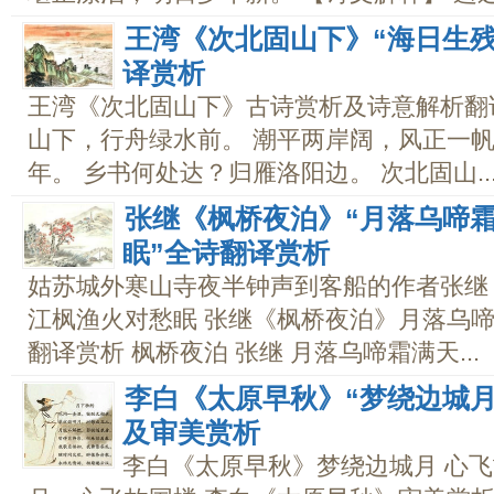
王湾《次北固山下》“海日生
译赏析
王湾《次北固山下》古诗赏析及诗意解析翻译
山下，行舟绿水前。 潮平两岸阔，风正一帆
年。 乡书何处达？归雁洛阳边。 次北固山..
张继《枫桥夜泊》“月落乌啼
眠”全诗翻译赏析
姑苏城外寒山寺夜半钟声到客船的作者张继
江枫渔火对愁眠 张继《枫桥夜泊》月落乌啼
翻译赏析 枫桥夜泊 张继 月落乌啼霜满天...
李白《太原早秋》“梦绕边城
及审美赏析
李白《太原早秋》梦绕边城月 心飞