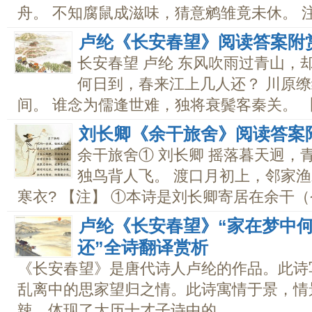
舟。 不知腐鼠成滋味，猜意鹓雏竟未休。 注释
卢纶《长安春望》阅读答案附
长安春望 卢纶 东风吹雨过青山，
何日到，春来江上几人还？ 川原
间。 谁念为儒逢世难，独将衰鬓客秦关。 【注
刘长卿《余干旅舍》阅读答案
余干旅舍① 刘长卿 摇落暮天迥，
独鸟背人飞。 渡口月初上，邻家渔
寒衣? 【注】 ①本诗是刘长卿寄居在余干（今
卢纶《长安春望》“家在梦中
还”全诗翻译赏析
《长安春望》是唐代诗人卢纶的作品。此诗
乱离中的思家望归之情。此诗寓情于景，情
辣，体现了大历十才子诗中的...