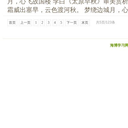
月，心飞故国楼 李白《太原早秋》审美赏析
霜威出塞早，云色渡河秋。 梦绕边城月，心飞
共5页/123条
首页
上一页
1
2
3
4
5
下一页
末页
海博学习