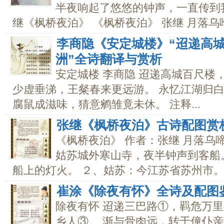
半夜响起了悠悠的钟声，一直传到我
继《枫桥夜泊》 《枫桥夜泊》 张继 月落乌啼.
李商隐《安定城楼》“迢递高
洲”全诗翻译与赏析
安定城楼 李商隐 迢递高城百尺楼
少虚垂涕，王粲春来更远游。 永忆江湖归白
腐鼠成滋味，猜意鹓雏竟未休。 注释...
张继《枫桥夜泊》古诗配图赏
《枫桥夜泊》 作者：张继 月落乌
姑苏城外寒山寺，夜半钟声到客船。
船上的灯火。 ２、姑苏：今江苏省苏州市。..
崔涂《除夜有怀》全诗及配图
除夜有怀 迢递三巴路①，羁危万里
乡人③。 渐与骨肉远，转于僮仆亲