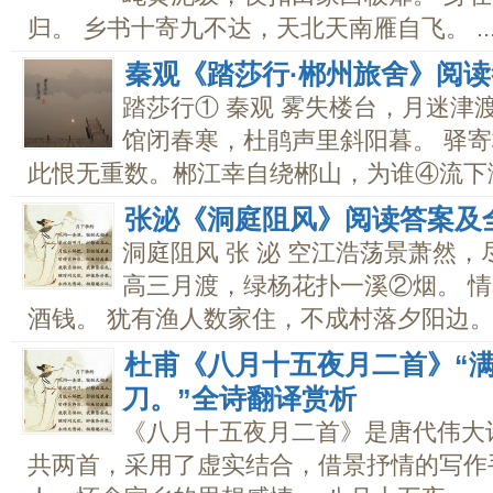
归。 乡书十寄九不达，天北天南雁自飞。 ..
秦观《踏莎行·郴州旅舍》阅
踏莎行① 秦观 雾失楼台，月迷津
馆闭春寒，杜鹃声里斜阳暮。 驿
此恨无重数。郴江幸自绕郴山，为谁④流下潇.
张泌《洞庭阻风》阅读答案及
洞庭阻风 张 泌 空江浩荡景萧然
高三月渡，绿杨花扑一溪②烟。 
酒钱。 犹有渔人数家住，不成村落夕阳边。..
杜甫《八月十五夜月二首》“
刀。”全诗翻译赏析
《八月十五夜月二首》是唐代伟大
共两首，采用了虚实结合，借景抒情的写作