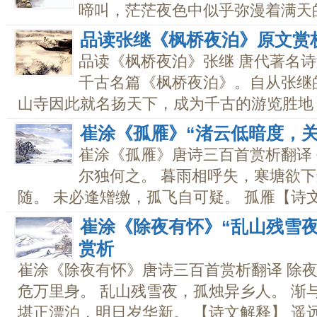
啼叫，茫茫夜色中似乎弥漫着满天的
品读张继《枫桥夜泊》原文赏
品读《枫桥夜泊》张继 唐代著名
千古名篇《枫桥夜泊》。自从张继
山寺因此就名扬天下，成为千古的游览胜地，.
崔涂《孤雁》“渚云低暗度，
崔涂《孤雁》唐诗三百首赏析翻译 
尔独何之。 暮雨相呼失，寒塘欲下
随。 未必逢矰缴，孤飞自可疑。 孤雁【诗文解
崔涂《除夜有怀》“乱山残雪
赏析
崔涂《除夜有怀》唐诗三百首赏析翻译 除夜
危万里身。 乱山残雪夜，孤烛异乡人。 渐
堪正漂泊，明日岁华新。 【诗文解释】 遥远.