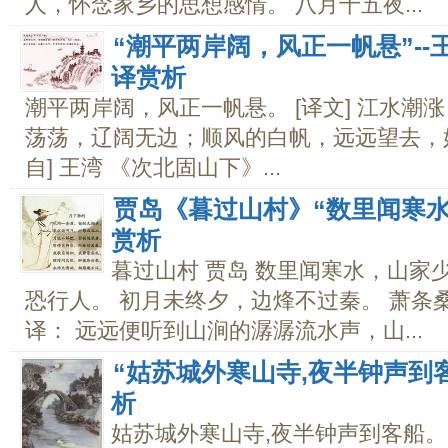
人，怀念家乡的思想感情。 八月十五夜...
“潮平两岸阔，风正一帆悬”-
译赏析
潮平两岸阔，风正一帆悬。 [译文] 江水潮
荡荡，辽阔无边；顺风的白帆，远远望去，好
自] 王湾 《次北固山下》...
贾岛《暮过山村》“数里闻寒
赏析
暮过山村 贾岛 数里闻寒水，山家
恐行人。 初月未终夕，边烽不过秦。 萧条
译： 远远便听到山涧的潺潺流水声，山...
“姑苏城外寒山寺,夜半钟声到
析
姑苏城外寒山寺,夜半钟声到客船。 