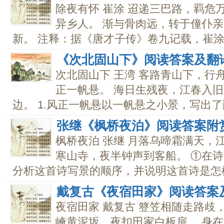
除夜有怀 崔涂 迢递三巴路，羁危
异乡人。 渐与骨肉远，转于僮仆亲
新。 注释：据《唐才子传》卷九记载，崔涂穷
《次北固山下》阅读答案及翻
次北固山下 王湾 客路青山下，行
正一帆悬。 海日生残夜，江春入旧
边。 1.风正一帆悬以一帆悬之小景，写出了两
张继《枫桥夜泊》阅读答案附
枫桥夜泊 张继 月落乌啼霜满天，
寒山寺，夜半钟声到客船。 ①在
分析这首诗写景的顺序，并说明这首诗是怎样.
戴复古《夜宿田家》阅读答案
夜宿田家 戴复古 簦笠相随走路歧
崦黄泥坂，夜扣田家白板扉。 身