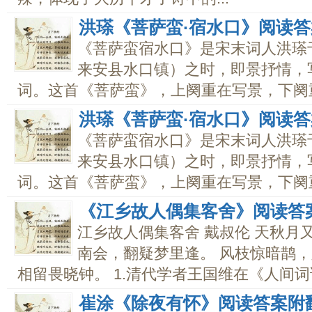
洪瑹《菩萨蛮·宿水口》阅读
《菩萨蛮宿水口》是宋末词人洪瑹
来安县水口镇）之时，即景抒情，
词。这首《菩萨蛮》，上阕重在写景，下阕重在
洪瑹《菩萨蛮·宿水口》阅读
《菩萨蛮宿水口》是宋末词人洪瑹
来安县水口镇）之时，即景抒情，
词。这首《菩萨蛮》，上阕重在写景，下阕重在
《江乡故人偶集客舍》阅读答
江乡故人偶集客舍 戴叔伦 天秋月
南会，翻疑梦里逢。 风枝惊暗鹊，
相留畏晓钟。 1.清代学者王国维在《人间词话
崔涂《除夜有怀》阅读答案附