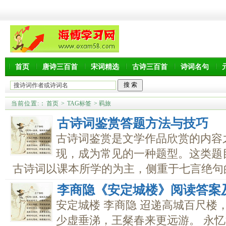
首页
唐诗三百首
宋词精选
古诗三百首
诗词名句
当前位置:
：
首页
>
TAG标签
> 羁旅
古诗词鉴赏答题方法与技巧
古诗词鉴赏是文学作品欣赏的内容
现，成为常见的一种题型。这类题
古诗词以课本所学的为主，侧重于七言绝句的送
李商隐《安定城楼》阅读答案
安定城楼 李商隐 迢递高城百尺楼
少虚垂涕，王粲春来更远游。 永