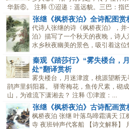
华新⑥。 注释 ①迢递：遥远貌。三巴：指巴.
张继《枫桥夜泊》全诗配图赏
代诗人张继的诗《枫桥夜泊》，并
泊》描写了一个秋天的夜晚，诗人
水乡秋夜幽美的景色，吸引着这位怀
秦观《踏莎行》“雾失楼台，
处”翻译赏析
雾失楼台，月迷津渡，桃源望断无
鹃声里斜阳暮。 驿寄梅花，鱼传尺素，砌
山，为谁流下潇湘去？ 注释 ①津渡：...
张继《枫桥夜泊》古诗配画赏
枫桥夜泊 张继 叶落鸟啼霜满天 
寺 夜班钟声代客船 【诗文解释】