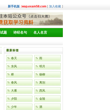
新手机版
:wap.exam58.com
[
加入收藏
]
试题
诗经名句
名人名言
最新标签
春天
雨
东风
明月
桥
杨柳
春风
离别
大雁
西风
夕阳
金陵
少年
酒