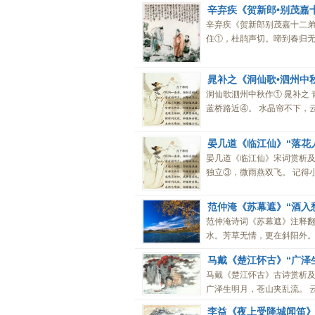
辛弃疾《贺新郎•别茂嘉
辛弃疾《贺新郎别茂嘉十二弟
住①，杜鹃声切。啼到春归无
晁补之《洞仙歌•泗州中
洞仙歌泗州中秋作① 晁补之
蓝桥路近④。 水晶帘不下，云
晏几道《临江仙》“落花
晏几道《临江仙》宋词赏析及
独立③，微雨燕双飞。 记得小
范仲淹《苏幕遮》“酒入
范仲淹诗词《苏幕遮》注释翻
水。芳草无情，更在斜阳外。 
马戴《楚江怀古》“广泽
马戴《楚江怀古》古诗赏析及
广泽生明月，苍山夹乱流。 云
李益《夜上受降城闻笛》