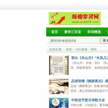
首页
唐诗三百首
宋词精选
当前位置:
：
首页
>
TAG标签
> 明月
李白《关山月》“长风几
《关山月》 作者：李白 《关
道，胡窥青海湾。 由来征战地
品读张继《枫桥夜泊》
品读《枫桥夜泊》张继 唐代
世后，寒山寺因此就名扬天下，
中秋佳节赏月诗歌大全
中秋之夜，月色皎洁。圆月