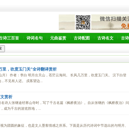
古诗三百首
诗词名句
元曲鉴赏
古诗配图
古诗名文
古诗
万里，吹度玉门关”全诗翻译赏析
山月》 作者：李白 明月出天山，苍茫云海间。 长风几万里，吹度玉门关。 汉下白登
，不见有人还。 戍客望边...
原文赏析
著名诗人张继途经寒山寺时，写了千古名篇《枫桥夜泊》。自从张继的《枫桥夜泊》问
成为千古的游览胜地，...
被视为团圆的象征，也是文人墨客情感之所系。下面是从历代诗词中节选出的与明月、