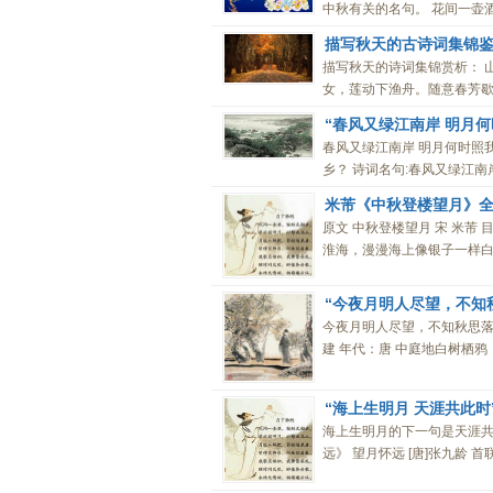
中秋有关的名句。 花间一壶酒
描写秋天的古诗词集锦
描写秋天的诗词集锦赏析： 
女，莲动下渔舟。随意春芳歇，
“春风又绿江南岸 明月
春风又绿江南岸 明月何时照
乡？ 诗词名句:春风又绿江南
米芾《中秋登楼望月》
原文 中秋登楼望月 宋 米芾
淮海，漫漫海上像银子一样白
“今夜月明人尽望，不知
今夜月明人尽望，不知秋思落
建 年代：唐 中庭地白树栖鸦
“海上生明月 天涯共此
海上生明月的下一句是天涯共
远》 望月怀远 [唐]张九龄 