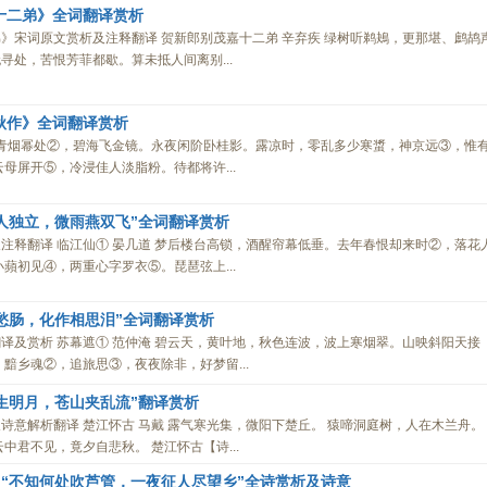
十二弟》全词翻译赏析
》宋词原文赏析及注释翻译 贺新郎别茂嘉十二弟 辛弃疾 绿树听鹈鴂，更那堪、鹧鸪
寻处，苦恨芳菲都歇。算未抵人间离别...
秋作》全词翻译赏析
 青烟幂处②，碧海飞金镜。永夜闲阶卧桂影。露凉时，零乱多少寒螀，神京远③，惟
母屏开⑤，冷浸佳人淡脂粉。待都将许...
人独立，微雨燕双飞”全词翻译赏析
注释翻译 临江仙① 晏几道 梦后楼台高锁，酒醒帘幕低垂。去年春恨却来时②，落花
蘋初见④，两重心字罗衣⑤。琵琶弦上...
愁肠，化作相思泪”全词翻译赏析
译及赏析 苏幕遮① 范仲淹 碧云天，黄叶地，秋色连波，波上寒烟翠。山映斜阳天接
黯乡魂②，追旅思③，夜夜除非，好梦留...
生明月，苍山夹乱流”翻译赏析
诗意解析翻译 楚江怀古 马戴 露气寒光集，微阳下楚丘。 猿啼洞庭树，人在木兰舟。
中君不见，竟夕自悲秋。 楚江怀古【诗...
“不知何处吹芦管，一夜征人尽望乡”全诗赏析及诗意