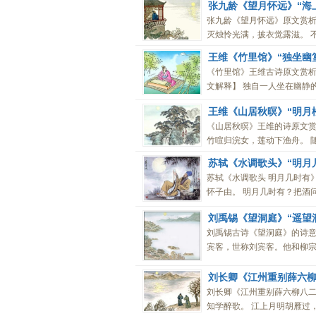
张九龄《望月怀远》“海
张九龄《望月怀远》原文赏析
灭烛怜光满，披衣觉露滋。 不
王维《竹里馆》“独坐幽
《竹里馆》王维古诗原文赏析
文解释】 独自一人坐在幽静的
王维《山居秋暝》“明月
《山居秋暝》王维的诗原文赏
竹喧归浣女，莲动下渔舟。 随
苏轼《水调歌头》“明月
苏轼《水调歌头 明月几时有
怀子由。 明月几时有？把酒问
刘禹锡《望洞庭》“遥望
刘禹锡古诗《望洞庭》的诗意及
宾客，世称刘宾客。他和柳宗
刘长卿《江州重别薛六柳
刘长卿《江州重别薛六柳八二
知学醉歌。 江上月明胡雁过，