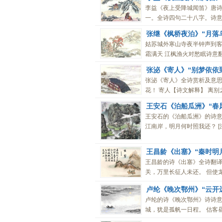
李益《夜上受降城闻笛》唐诗
一。全诗四句二十八字。诗意
张继《枫桥夜泊》“月落
姑苏城外寒山寺夜半钟声到客
霜满天 江枫渔火对愁眠诗意翻译
张泌《寄人》“别梦依依
张泌《寄人》全诗赏析及意思
花！ 寄人【诗文解释】 离别
王安石《泊船瓜洲》“春
王安石的《泊船瓜洲》的诗意
江南岸，明月何时照我还？ [注释
王昌龄《出塞》“秦时明
王昌龄的诗《出塞》全诗翻译
关，万里长征人未还。 但使龙
卢纶《晚次鄂州》“云开
卢纶的诗《晚次鄂州》诗诗意
城，犹是孤帆一日程。 估客昼