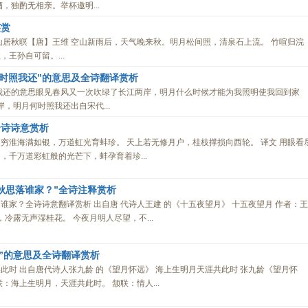
，独酌无相亲。举杯邀明...
鉴赏
山居秋暝【唐】王维 空山新雨后，天气晚来秋。明月松间照，清泉石上流。 竹喧归浣
王孙自可留。...
何时照我还”的意思及全诗翻译赏析
我还的意思眼见春风又一次吹绿了长江两岸，明月什么时候才能为我照明使我回到家
岸，明月何时照我还出自宋代...
全诗诗意赏析
 目穷淮海满如银，万道虹光育蚌珍。 天上若无修月户，桂枝撑损向西轮。 译文 用眼看
，千万道彩虹般的光芒下，蚌孕育着珍...
秋思落谁家？”全诗注释赏析
谁家？全诗诗意翻译赏析 出自唐 代诗人王建 的《十五夜望月》 十五夜望月 作者：王
，冷露无声湿桂花。 今夜月明人尽望，不...
时”的意思及全诗翻译赏析
此时 出自唐代诗人张九龄 的《望月怀远》 海上生明月天涯共此时 张九龄《望月怀
首联：海上生明月，天涯共此时。 颔联：情人...