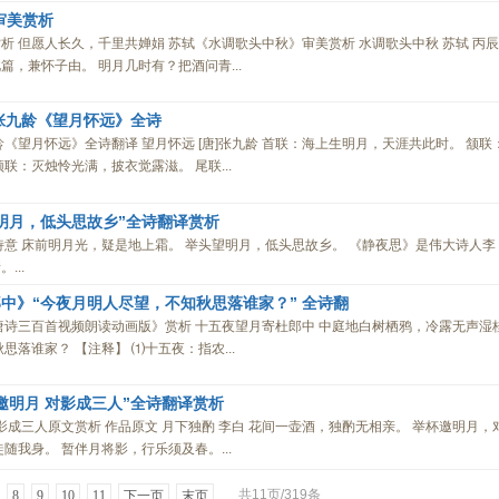
审美赏析
析 但愿人长久，千里共婵娟 苏轼《水调歌头中秋》审美赏析 水调歌头中秋 苏轼 丙辰
，兼怀子由。 明月几时有？把酒问青...
张九龄《望月怀远》全诗
《望月怀远》全诗翻译 望月怀远 [唐]张九龄 首联：海上生明月，天涯共此时。 颔联
联：灭烛怜光满，披衣觉露滋。 尾联...
明月，低头思故乡”全诗翻译赏析
诗意 床前明月光，疑是地上霜。 举头望明月，低头思故乡。 《静夜思》是伟大诗人李
...
中》“今夜月明人尽望，不知秋思落谁家？” 全诗翻
唐诗三百首视频朗读动画版》赏析 十五夜望月寄杜郎中 中庭地白树栖鸦，冷露无声湿
思落谁家？ 【注释】 ⑴十五夜：指农...
邀明月 对影成三人”全诗翻译赏析
影成三人原文赏析 作品原文 月下独酌 李白 花间一壶酒，独酌无相亲。 举杯邀明月，
随我身。 暂伴月将影，行乐须及春。...
共11页/319条
8
9
10
11
下一页
末页