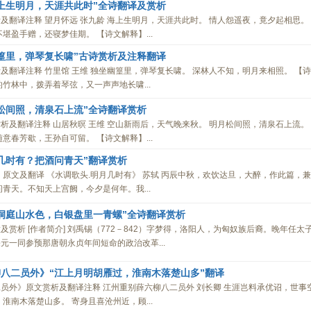
上生明月，天涯共此时”全诗翻译及赏析
及翻译注释 望月怀远 张九龄 海上生明月，天涯共此时。 情人怨遥夜，竟夕起相思。
堪盈手赠，还寝梦佳期。 【诗文解释】...
篁里，弹琴复长啸”古诗赏析及注释翻译
及翻译注释 竹里馆 王维 独坐幽篁里，弹琴复长啸。 深林人不知，明月来相照。 【诗
竹林中，拨弄着琴弦，又一声声地长啸...
松间照，清泉石上流”全诗翻译赏析
析及翻译注释 山居秋暝 王维 空山新雨后，天气晚来秋。 明月松间照，清泉石上流。
意春芳歇，王孙自可留。 【诗文解释】...
几时有？把酒问青天”翻译赏析
》原文及翻译 《水调歌头.明月几时有》 苏轼 丙辰中秋，欢饮达旦，大醉，作此篇，兼
青天。不知天上宫阙，今夕是何年。我...
洞庭山水色，白银盘里一青螺”全诗翻译赏析
赏析 [作者简介] 刘禹锡（772－842）字梦得，洛阳人，为匈奴族后裔。晚年任太
元一同参预那唐朝永贞年间短命的政治改革...
八二员外》“江上月明胡雁过，淮南木落楚山多”翻译
员外》原文赏析及翻译注释 江州重别薛六柳八二员外 刘长卿 生涯岂料承优诏，世事
淮南木落楚山多。 寄身且喜沧州近，顾...