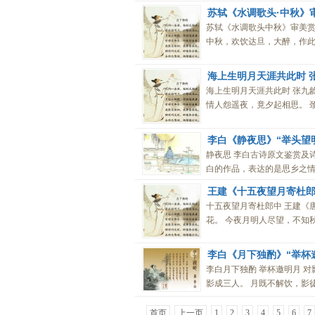
苏轼《水调歌头·中秋》
苏轼《水调歌头中秋》审美赏
中秋，欢饮达旦，大醉，作此篇
海上生明月天涯共此时 
海上生明月天涯共此时 张九龄
情人怨遥夜，竟夕起相思。 颈
李白《静夜思》“举头望
静夜思 李白古诗原文鉴赏及
白的作品，表达的是思乡之情。
王建《十五夜望月寄杜郎
十五夜望月寄杜郎中 王建《
花。 今夜月明人尽望，不知秋
李白《月下独酌》“举杯
李白月下独酌 举杯邀明月 对
影成三人。 月既不解饮，影徒
首页
上一页
1
2
3
4
5
6
7