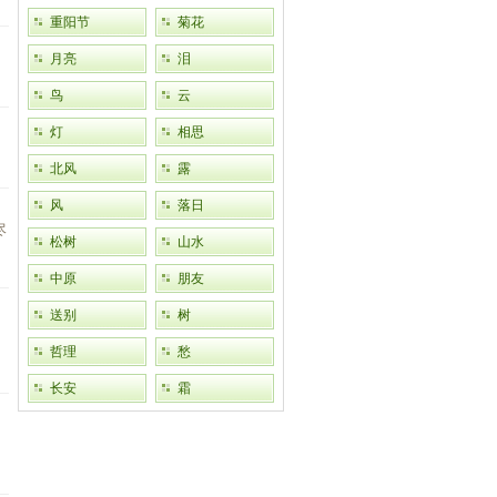
重阳节
菊花
月亮
泪
鸟
云
灯
相思
北风
露
风
落日
尽
松树
山水
中原
朋友
送别
树
哲理
愁
长安
霜