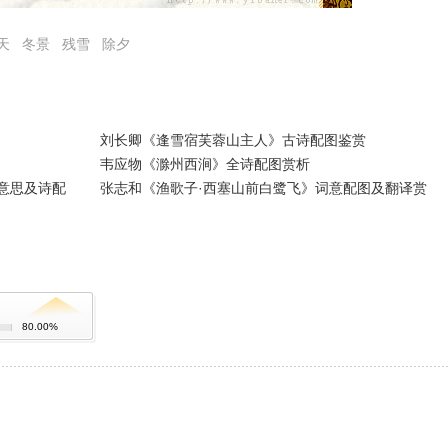
天
冬景
残雪
除夕
刘长卿《逢雪宿芙蓉山主人》古诗配图鉴赏
韦应物《滁州西涧》全诗配图赏析
意思及诗配
张志和《渔歌子·西塞山前白鹭飞》词意配图及翻译赏
80.00%