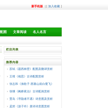
新手机版
| [
加入收藏
]
配图
文章阅读
名人名言
栏目列表
推荐内容
苏轼《题西林壁》配图及翻译赏析
王维《相思》古诗配图赏析
张志和《渔歌子·西塞山前白鹭飞》
张继《枫桥夜泊》古诗配画赏析
贾岛《寻隐者不遇》诗意图及赏析
孟郊《游子吟》唐诗诗意图赏析