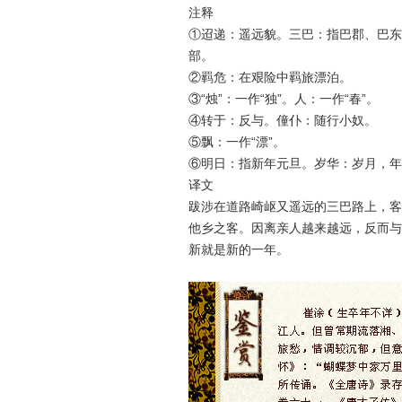
注释
①迢递：遥远貌。三巴：指巴郡、巴东
部。
②羁危：在艰险中羁旅漂泊。
③“烛”：一作“独”。人：一作“春”。
④转于：反与。僮仆：随行小奴。
⑤飘：一作“漂”。
⑥明日：指新年元旦。岁华：岁月，年
译文
跋涉在道路崎岖又遥远的三巴路上，客
他乡之客。因离亲人越来越远，反而与
新就是新的一年。