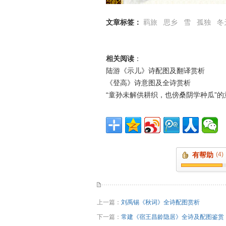
文章标签：
羁旅
思乡
雪
孤独
冬
相关阅读
：
陆游《示儿》诗配图及翻译赏析
《登高》诗意图及全诗赏析
“童孙未解供耕织，也傍桑阴学种瓜”的
有帮助
(4)
上一篇：
刘禹锡《秋词》全诗配图赏析
下一篇：
常建《宿王昌龄隐居》全诗及配图鉴赏