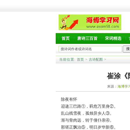
首页
唐诗三百首
宋词精选
当前位置:
首页
>
古诗配图
>
崔涂《
来源：
海博学
除夜有怀
迢递三巴路①，羁危万里身②。
乱山残雪夜，孤烛异乡人③。
渐与骨肉远，转于僮仆亲④。
那堪正飘泊⑤，明日岁华新⑥。