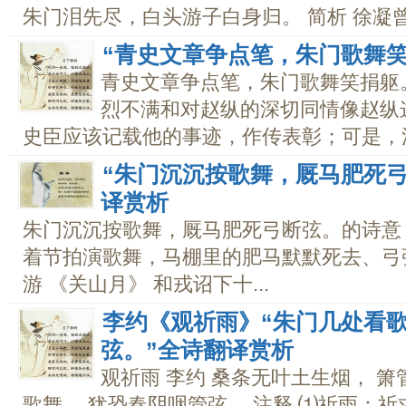
朱门泪先尽，白头游子白身归。 简析 徐凝曾.
“青史文章争点笔，朱门歌舞
青史文章争点笔，朱门歌舞笑捐躯
烈不满和对赵纵的深切同情像赵纵
史臣应该记载他的事迹，作传表彰；可是，沉醉
“朱门沉沉按歌舞，厩马肥死
译赏析
朱门沉沉按歌舞，厩马肥死弓断弦。的诗意
着节拍演歌舞，马棚里的肥马默默死去、弓弦朽
游 《关山月》 和戎诏下十...
李约《观祈雨》“朱门几处看歌
弦。”全诗翻译赏析
观祈雨 李约 桑条无叶土生烟， 
歌舞， 犹恐春阴咽管弦。 注释 ⑴祈雨：