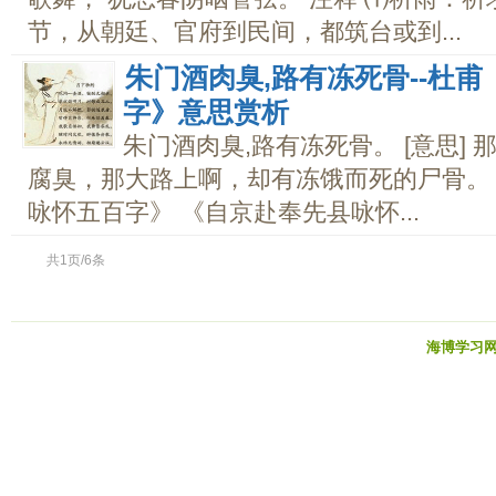
节，从朝廷、官府到民间，都筑台或到...
朱门酒肉臭,路有冻死骨--杜
字》意思赏析
朱门酒肉臭,路有冻死骨。 [意思]
腐臭，那大路上啊，却有冻饿而死的尸骨。 [
咏怀五百字》 《自京赴奉先县咏怀...
共1页/6条
海博学习