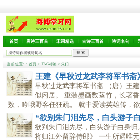
首页
唐诗三百首
宋词精选
古诗三百首
诗词名句
当前位置:
：
首页
>
TAG标签
> 朱门
王建《早秋过龙武李将军书斋
早秋过龙武李将军书斋 （唐）王建
似闲居。 重装墨画数茎竹，长著香
数，吟哦野客任狂疏。 就中爱读英雄传，欲立
“欲别朱门泪先尽，白头游子
欲别朱门泪先尽，白头游子白身归
将归江外留辞侍郎》 一生所遇唯元