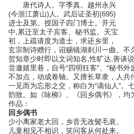
唐代诗人。字季真。越州永兴
(今浙江萧山)人。武后证圣初(695)
进士及第。授国子四门博士。开元
中,累迁至太子宾客、秘书监。天宝
初，上疏请度为道士，求还乡里，
玄宗制诗赠行，诏赐镜湖剡川一曲
贺知章少时即以文词知名,性旷达,善谈说
尝邀嬉里巷，自号“四明狂客”、“秘书外
不加点，动成卷轴。又擅长草隶，人共
一见而为忘形之交，称白为“谪仙人”。
韵致。如《咏柳》、《回乡偶书》，均
作品：
回乡偶书
少小离家老大回，乡音无改鬓毛衰。
儿童相见不相识，笑问客从何处来。