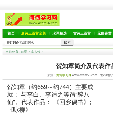
首页
唐诗三百首全集
宋词精选
古诗三百首
元曲鉴赏
当前位置:
首页
>
名人传
>
贺知章简介及代表作
来源：
海博学习网
www.exam58.com 发布时间:20
贺知章（约659～约744）主要成
就： 与李白、李适之等谓“醉八
仙”。代表作品： 《回乡偶书》;
《咏柳》