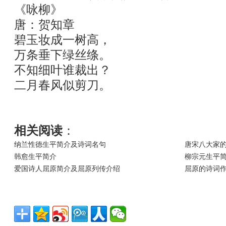
《咏柳》
唐：贺知章
碧玉妆成一树高，
万条垂下绿丝绦。
不知细叶谁裁出？
二月春风似剪刀。
相关阅读
：
纳兰性德生平简介及诗词名句
唐宋八大家
韩愈生平简介
柳宗元生平
爱国诗人屈原简介及屈原列传介绍
屈原的诗词