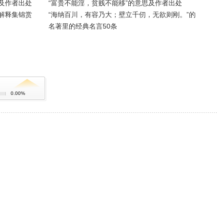
及作者出处
“富贵不能淫，贫贱不能移”的意思及作者出处
解释集锦赏
“海纳百川，有容乃大；壁立千仞，无欲则刚。”的
名著里的经典名言50条
0.00%