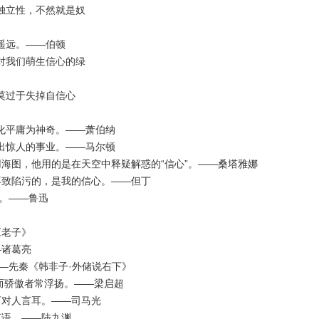
独立性，不然就是奴
遥远。——伯顿
对我们萌生信心的绿
莫过于失掉自信心
化平庸为神奇。——萧伯纳
出惊人的事业。——马尔顿
用海图，他用的是在天空中释疑解惑的“信心”。——桑塔雅娜
不致陷污的，是我的信心。——但丁
的。——鲁迅
《老子》
—诸葛亮
——先秦《韩非子·外储说右下》
，而骄傲者常浮扬。——梁启超
可对人言耳。——司马光
言语。——陆九渊