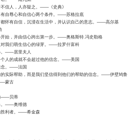
者不信人，人亦疑之。——《史典》
具有自尊心和自信心两个条件。——苏格拉底
方都怀有自信，沉浸在生活中，并认识自己的意志。——高尔基
勒
心开始，并由信心跨出第一步。——奥格斯特.冯史勒格
人对我们萌生信心的绿芽。——拉罗什富科
心。——居里夫人
一个人的成就不会超过他的信念。——美国
信念。——法国
们的实际帮助，而是我们坚信得到他们的帮助的信念。——伊壁鸠鲁
——蒙古
的——贝蒂
暴。——奥维德
的胜利者。——希金森