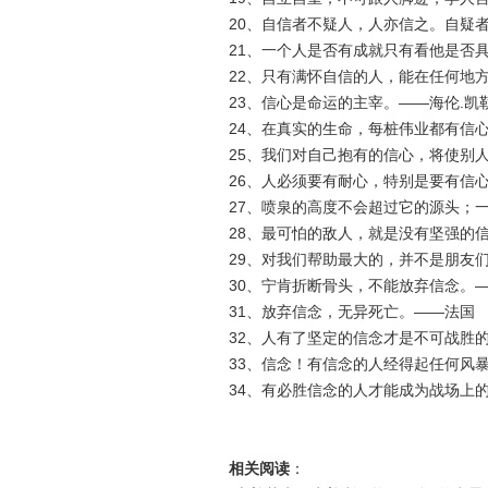
20、自信者不疑人，人亦信之。自疑
21、一个人是否有成就只有看他是否
22、只有满怀自信的人，能在任何地
23、信心是命运的主宰。——海伦.凯
24、在真实的生命，每桩伟业都有信
25、我们对自己抱有的信心，将使别
26、人必须要有耐心，特别是要有信
27、喷泉的高度不会超过它的源头；
28、最可怕的敌人，就是没有坚强的
29、对我们帮助最大的，并不是朋友
30、宁肯折断骨头，不能放弃信念。
31、放弃信念，无异死亡。——法国
32、人有了坚定的信念才是不可战胜
33、信念！有信念的人经得起任何风
34、有必胜信念的人才能成为战场上
相关阅读
：