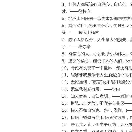
4、任何人都应该有自尊心，自信心，
才。——徐特立
5、地球上的任何一点离太阳都同样地
6、我们对自己抱有的信心，将使别人
芽。——拉劳士福古
7、除了人格以外，人生最大的损失，
了。——培尔辛
8、有信心的人，可以化渺小为伟大，
9、坚决的信心，能使平凡的人们，做
10、哥伦布发现了一个世界，却没有
11、能够使我飘浮于人生的泥沼中而
12、无论如何，“流言”总不能吓哑我
13、天生我材必有用。——李白
14、知人者智，自知者明。——老聃
15、恢弘志士之气，不宜妄自菲保—
16、恃人不如自恃也。(恃，依靠。)
17、自信与骄傲有异;自信者常沉着
18、吾无过人者，但生平行为，无不
19、自立自重，不可跟人脚迹，学人