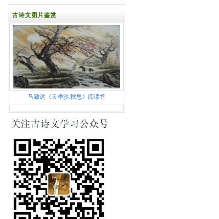
古诗文图片鉴赏
马致远《天净沙.秋思》阅读答