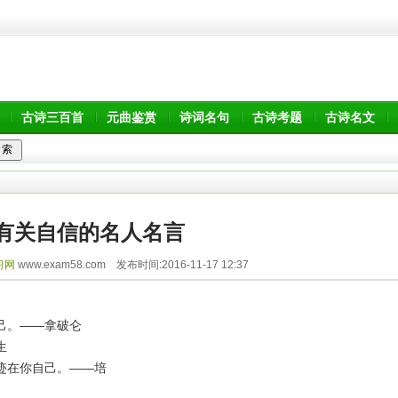
古诗三百首
元曲鉴赏
诗词名句
古诗考题
古诗名文
有关自信的名人名言
习网
www.exam58.com 发布时间:2016-11-17 12:37
己。——拿破仑
生
迹在你自己。——培