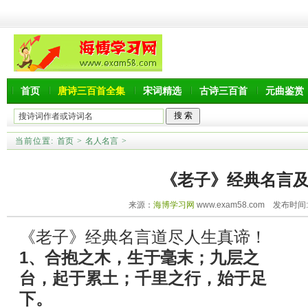
首页
唐诗三百首全集
宋词精选
古诗三百首
元曲鉴赏
当前位置:
首页
>
名人名言
>
《老子》经典名言
来源：
海博学习网
www.exam58.com 发布时间:20
《老子》经典名言道尽人生真谛！
1、合抱之木，生于毫末；九层之
台，起于累土；千里之行，始于足
下。