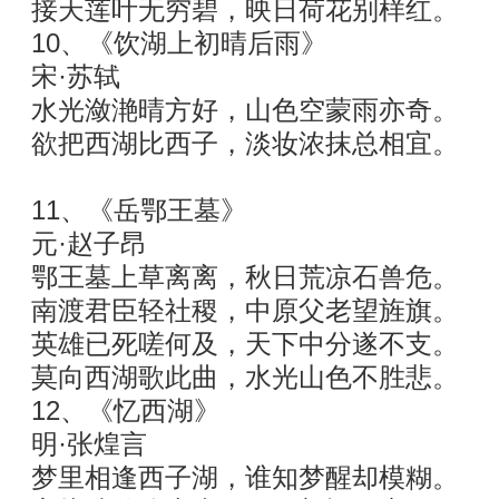
接天莲叶无穷碧，映日荷花别样红。
10、《饮湖上初晴后雨》
宋·苏轼
水光潋滟晴方好，山色空蒙雨亦奇。
欲把西湖比西子，淡妆浓抹总相宜。
11、《岳鄂王墓》
元·赵子昂
鄂王墓上草离离，秋日荒凉石兽危。
南渡君臣轻社稷，中原父老望旌旗。
英雄已死嗟何及，天下中分遂不支。
莫向西湖歌此曲，水光山色不胜悲。
12、《忆西湖》
明·张煌言
梦里相逢西子湖，谁知梦醒却模糊。