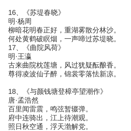
16、《苏堤春晓》
明·杨周
柳暗花明春正好，重湖雾散分林沙。
何处黄鹤破瞑烟，一声啼过苏堤晓。
17、《曲院风荷》
明·王瀛
古来曲院枕莲塘，风过犹疑酝酿香。
尊得凌波仙子醉，锦裳零落怯新凉。
18、《与颜钱塘登樟亭望潮作》
唐·孟浩然
百里闻雷震，鸣弦暂辍弹。
府中连骑出，江上待潮观。
照日秋空通，浮天渤解党。