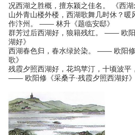
况西湖之胜概，擅东颍之佳名。 《西
山外青山楼外楼，西湖歌舞几时休？暖
作汴州。 —— 林升《题临安邸》
群芳过后西湖好，狼籍残红。 —— 欧
湖好》
西湖春色归，春水绿於染。 —— 欧阳
歌》
残霞夕照西湖好，花坞苹汀，十顷波平
—— 欧阳修《采桑子·残霞夕照西湖好