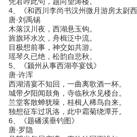
凭君吟此句，题向望涛楼。
4、《和西川李尚书汉州微月游房太尉
唐·刘禹锡
木落汉川夜，西湖悬玉钩。
旌旗环水次，舟楫泛中流。
目极想前事，神交如共游。
瑶琴久已绝，松韵自悲秋。
5、《颍州从事西湖亭宴饯》
唐·许浑
西湖清宴不知回，一曲离歌酒一杯。
城带夕阳闻鼓角，寺临秋水见楼台。
兰堂客散蝉犹噪，桂楫人稀鸟自来。
独想征车过巩洛，此中霜菊绕潭开。
6、《题磻溪垂钓图》
唐·罗隐