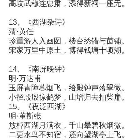
高坟武穆连忠肃，添得新祠一座无。
13、《西湖杂诗》
清·黄任
珍重游人入画图，楼台绣错与茵铺。
宋家万里中原土，博得钱塘十顷湖。
14、《南屏晚钟》
明·万达甫
玉屏青障暮烟飞，给殿钟声落翠微。
小径殷殷惊鹤梦，山增归去扣柴扉。
15、《夜泛西湖》
明·董斯张
放棹西湖月满衣，千山晕碧秋烟微。
二更水鸟不知宿，还向望湖亭上飞。