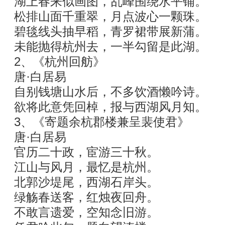
湖上春来似画图，乱峰围绕水平铺。
松排山面千重翠，月点波心一颗珠。
碧毯线头抽早稻，青罗裙带展新蒲。
未能抛得杭州去，一半勾留是此湖。
2、《杭州回舫》
唐·白居易
自别钱塘山水后，不多饮酒懒吟诗。
欲将此意凭回棹，报与西湖风月知。
3、《寄题余杭郡楼兼呈裴使君》
唐·白居易
官历二十政，宦游三十秋。
江山与风月，最忆是杭州。
北郭沙堤尾，西湖石岸头。
绿觞春送客，红烛夜回舟。
不敢言遗爱，空知念旧游。