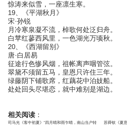
惊涛来似雪，一座凛生寒。
19、《平湖秋月》
宋·孙锐
月冷寒泉凝不流，棹歌何处泛归舟。
白苹红蓼西风里，一色湖光万顷秋。
20、《西湖留别》
唐·白居易
征途行色惨风烟，祖帐离声咽管弦。
翠黛不须留五马，皇恩只许住三年。
绿藤阴下铺歌席，红藕花中泊妓船。
处处回头尽堪恋，就中难别是湖边。
相关阅读
：
司马光《客中初夏》“四月晴和雨乍晴，南山当户转
苏舜钦《夏意