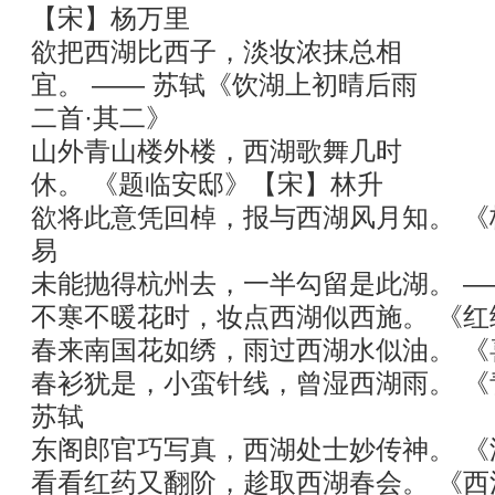
【宋】杨万里
欲把西湖比西子，淡妆浓抹总相
宜。 —— 苏轼《饮湖上初晴后雨
二首·其二》
山外青山楼外楼，西湖歌舞几时
休。 《题临安邸》【宋】林升
欲将此意凭回棹，报与西湖风月知。 
易
未能抛得杭州去，一半勾留是此湖。 —
不寒不暖花时，妆点西湖似西施。 《
春来南国花如绣，雨过西湖水似油。 
春衫犹是，小蛮针线，曾湿西湖雨。 《
苏轼
东阁郎官巧写真，西湖处士妙传神。 
看看红药又翻阶，趁取西湖春会。 《