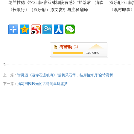
纳兰性德《忆江南·宿双林禅院有感》“摇落后，清吹
汉乐府·江南
《长歌行》（汉乐府）原文赏析与注释翻译
《溪村即事》
有帮助
(1)
100.00%
上一篇：
谢灵运《游赤石进帆海》“扬帆采石华，挂席拾海月”全诗赏析
下一篇：
描写田园风光的古诗句集锦鉴赏