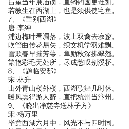
吕望当年展庙谟，直钩钓国更谁如。
若教生在西湖上，也是须供使宅鱼。
7、《重别西湖》
唐·李绅
浦边梅叶看凋落，波上双禽去寂寥。
吹管曲传花易失，织文机学羽难飘。
雪欺春早摧芳萼，隼励秋深拂翠翘。
繁艳彩毛无处所，尽成愁叹别溪桥。
8、《题临安邸》
宋·林升
山外青山楼外楼，西湖歌舞几时休。
暖风熏得游人醉，直把杭州当汴州。
9、《晓出净慈寺送林子方》
宋·杨万里
毕竟西湖六月中，风光不与四时同。