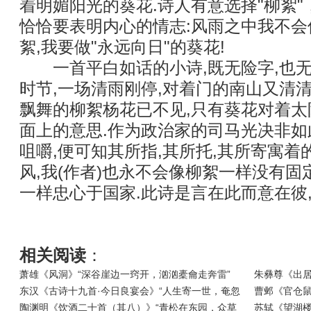
着明媚阳光的葵花.诗人有意选择"柳絮"，
恰恰要表明内心的情志:风雨之中我不会
絮,我要做"永远向日"的葵花!
一首平白如话的小诗,既无险字,也无丽
时节,一场清雨刚停,对着门的南山又清
飘舞的柳絮杨花已不见,只有葵花对着太
面上的意思.作为政治家的司马光决非如
咀嚼,便可知其所指,其所托,其所寄寓着
风,我(作者)也永不会像柳絮一样没有固
一样忠心于国家.此诗是言在此而意在彼
相关阅读
：
萧雄《风洞》“深谷崖边一窍开，汹汹橐龠走奔雷”
朱彝尊《出居
东汉《古诗十九首·今日良宴会》“人生寄一世，奄忽
曹邺《官仓
陶渊明《饮酒二十首（其八）》“青松在东园，众草
苏轼《望湖楼