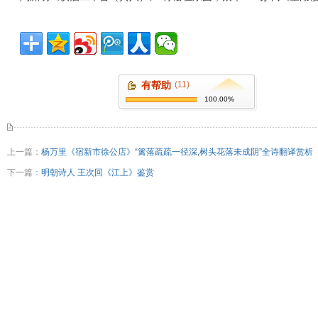
有帮助
(11)
100.00%
上一篇：
杨万里《宿新市徐公店》“篱落疏疏一径深,树头花落未成阴”全诗翻译赏析
下一篇：
明朝诗人 王次回《江上》鉴赏