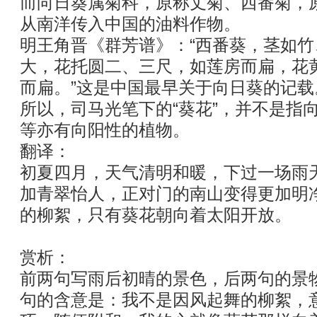
而向日葵属菊科，原称丈菊、西番菊，
从南洋传入中国的油料作物。
明王角晋《群芳谱》：“西番葵，茎如
大，花托圆二、三尺，如莲房而扁，花
而扁。”这是中国最早关于向日葵的记载
所以，司马光笔下的“葵花”，并不是指
等亦有向阳性的植物。
翻译：
初夏四月，天气清明和暖，下过一场雨
加青翠怡人，正对门的南山变得更加明
的柳絮，只有葵花朝向着太阳开放。
赏析：
前两句写雨后初晴的景色，后两句的景
句的含意是：我不是因风起舞的柳絮，