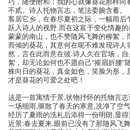
巧，随便附和；我的心就像葵花那样向
不贰。诗人托物言志，笔法委婉含蓄。
客居它乡，在春尽夏初之际，一幅雨后
跃入诗人的视野.而在这富于变化情趣
蒙蒙的南山，也不赞随风飞舞的柳絮，
而倾的葵花，其意何在呢不难发现诗人
然，言在此而意在彼.诗人久在官场，
絮，却无论如何也不愿自己"摧眉折腰"
株向日的葵花，真金如色，笑脸为形，
才是葵花的可爱之处吧！
这是一首寓情于景,状物抒怀的托物言志
一场细雨,驱散了春天的寒意,洗净了空
经历了夏雨的洗礼后添得一份明朗,显得
近景:春去夏来,眼前已没有了那随风飞