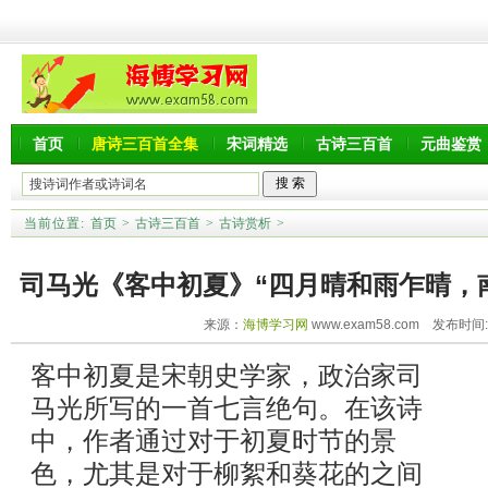
首页
唐诗三百首全集
宋词精选
古诗三百首
元曲鉴赏
当前位置:
首页
>
古诗三百首
>
古诗赏析
>
司马光《客中初夏》“四月晴和雨乍晴，
来源：
海博学习网
www.exam58.com 发布时间:20
赏析
客中初夏是宋朝史学家，政治家司
马光所写的一首七言绝句。在该诗
中，作者通过对于初夏时节的景
色，尤其是对于柳絮和葵花的之间