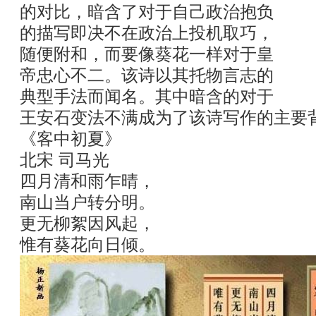
的对比，暗含了对于自己政治抱负
的描写即决不在政治上投机取巧，
随便附和，而要像葵花一样对于皇
帝忠心不二。该诗以其托物言志的
典型手法而闻名。其中暗含的对于
王安石变法不满成为了该诗写作的主要
《客中初夏》
北宋 司马光
四月清和雨乍晴，
南山当户转分明。
更无柳絮因风起，
惟有葵花向日倾。