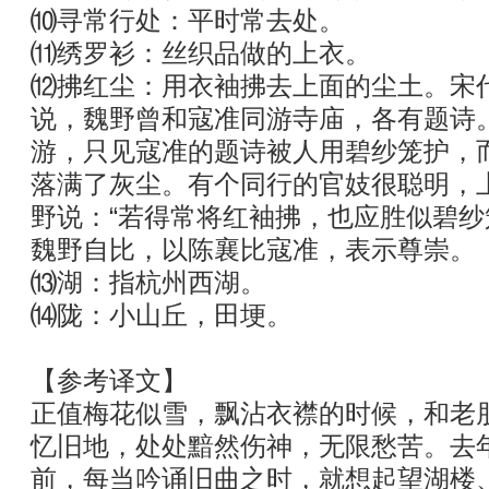
⑽寻常行处：平时常去处。
⑾绣罗衫：丝织品做的上衣。
⑿拂红尘：用衣袖拂去上面的尘土。宋
说，魏野曾和寇准同游寺庙，各有题诗
游，只见寇准的题诗被人用碧纱笼护，
落满了灰尘。有个同行的官妓很聪明，
野说：“若得常将红袖拂，也应胜似碧纱
魏野自比，以陈襄比寇准，表示尊崇。
⒀湖：指杭州西湖。
⒁陇：小山丘，田埂。
【参考译文】
正值梅花似雪，飘沾衣襟的时候，和老
忆旧地，处处黯然伤神，无限愁苦。去
前，每当吟诵旧曲之时，就想起望湖楼