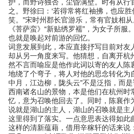
护，而野诗独否，尘昏满壁。时有从行
之。野徐曰：‘若得常将红袖拂，也应胜
笑。”宋时州郡长官游乐，常有官妓相从
《菩萨蛮》“新贴绣罗襦”，为女子所服
也就是唤起对前游的回忆。
词意发展到此，本应直接抒写目前对友
却从另一角度来写。他猜想，自离开杭
然不言而喻应是他作此词以寄的友人陈
地绕了个弯子，将人对他的思念转化为
中月，江边柳，陇头云”不是泛指，而
西南诸名山的景物，本是他们在杭州时
忆，意为召唤他回去了。同时，陈襄作
说就是湖山的主人，湖山的召唤就是主人
这里得到了落实。一点意思表达得如此
这样的清新蕴藉，借用辛稼轩的话来说