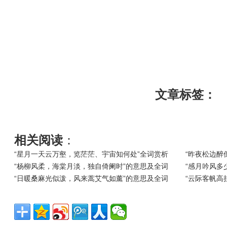
文章标签：
相关阅读
：
“星月一天云万壑，览茫茫、宇宙知何处”全词赏析
“昨夜松边醉
“杨柳风柔，海棠月淡，独自倚阑时”的意思及全词
“感月吟风多
“日暖桑麻光似泼，风来蒿艾气如薰”的意思及全词
“云际客帆高