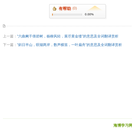
有帮助
(0)
0.00%
上一篇：
“六曲阑干偎碧树，杨柳风轻，展尽黄金缕”的意思及全词翻译赏析
下一篇：
“斜日半山，暝烟两岸，数声横笛，一叶扁舟”的意思及全词翻译赏析
海博学习