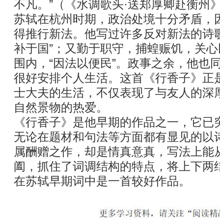
不凡。”（《水调歌头·送郑厚卿赴衡州
苏轼在杭州时期，政治处境十分矛盾，
得推行新法。他写过许多反对新法的诗
补于国”；又勤于职守，捕蝗赈饥，关
围内，“因法以便民”。政事之余，他也
很好安排个人生活。这首《行香子》正
士大夫的生活，不仅表现了与友人的深
自然景物的热爱。
《行香子》是他早期的作品之一，它已
无论在题材和句法等方面都有显见的以
属酬赠之作，却是情真意真，写法上能
阖，抓住了词调结构的特点，将上下两
在苏轼早期词中是一首较好作品。