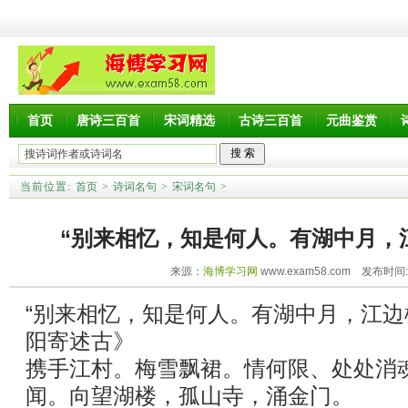
首页
唐诗三百首
宋词精选
古诗三百首
元曲鉴赏
当前位置:
首页
>
诗词名句
>
宋词名句
>
“别来相忆，知是何人。有湖中月，
来源：
海博学习网
www.exam58.com 发布时间:20
“别来相忆，知是何人。有湖中月，江边
阳寄述古》
携手江村。梅雪飘裙。情何限、处处消
闻。向望湖楼，孤山寺，涌金门。