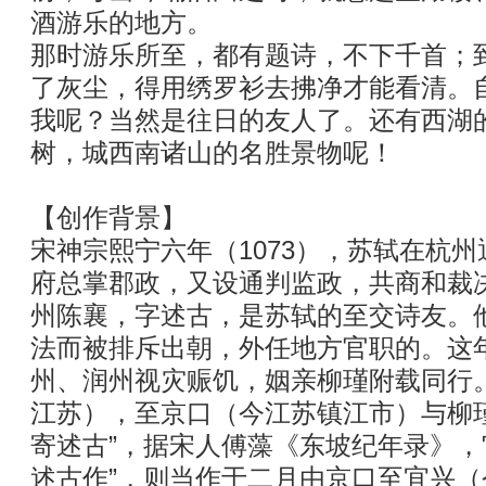
酒游乐的地方。
那时游乐所至，都有题诗，不下千首；
了灰尘，得用绣罗衫去拂净才能看清。
我呢？当然是往日的友人了。还有西湖
树，城西南诸山的名胜景物呢！
【创作背景】
宋神宗熙宁六年（1073），苏轼在杭
府总掌郡政，又设通判监政，共商和裁
州陈襄，字述古，是苏轼的至交诗友。
法而被排斥出朝，外任地方官职的。这
州、润州视灾赈饥，姻亲柳瑾附载同行
江苏），至京口（今江苏镇江市）与柳
寄述古”，据宋人傅藻《东坡纪年录》，
述古作”，则当作于二月由京口至宜兴