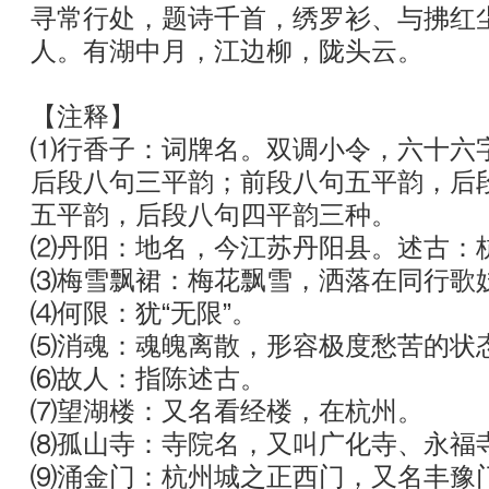
寻常行处，题诗千首，绣罗衫、与拂红
人。有湖中月，江边柳，陇头云。
【注释】
⑴行香子：词牌名。双调小令，六十六
后段八句三平韵；前段八句五平韵，后
五平韵，后段八句四平韵三种。
⑵丹阳：地名，今江苏丹阳县。述古：
⑶梅雪飘裙：梅花飘雪，洒落在同行歌
⑷何限：犹“无限”。
⑸消魂：魂魄离散，形容极度愁苦的状
⑹故人：指陈述古。
⑺望湖楼：又名看经楼，在杭州。
⑻孤山寺：寺院名，又叫广化寺、永福
⑼涌金门：杭州城之正西门，又名丰豫