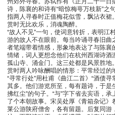
州郊外寻春。苏轼作有《正月二十一日
诗，陈襄的和诗有“暗惊梅萼万枝新”之句
指两人寻春时正值梅花似雪，飘沾衣裙
赏时无比欢乐，消魂陶醉。
“故人不见”一句，使词意转折，表明江
游的故人不在眼前。每当吟诵寻春旧曲
者笔端带着情感，形象地表达了与陈襄
情绪，词人更想念他们在杭州西湖诗酒
孤山寺、涌金门。这三处都是风景胜地
赏时两人吟咏酬唱的情形：平常经过的
“寻常行处”用杜甫《曲江二首》“酒债寻常
其多。他们游览所至，每有题诗，于是
拂红尘”的句子。“与”字下省去宾语，
了个本朝故事。宋吴处厚《青箱杂记》
莱公游陕府僧舍，各有留题。后复同游