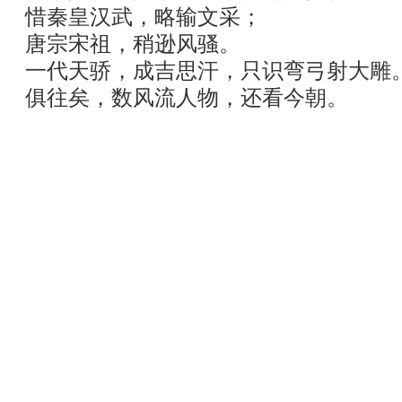
惜秦皇汉武，略输文采；
唐宗宋祖，稍逊风骚。
一代天骄，成吉思汗，只识弯弓射大雕
俱往矣，数风流人物，还看今朝。