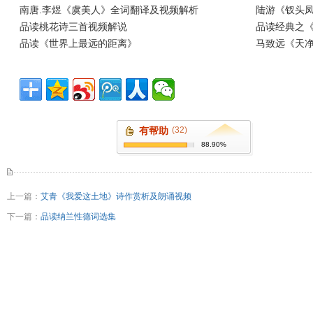
南唐.李煜《虞美人》全词翻译及视频解析
陆游《钗头凤
品读桃花诗三首视频解说
品读经典之
品读《世界上最远的距离》
马致远《天净
有帮助
(32)
88.90%
上一篇：
艾青《我爱这土地》诗作赏析及朗诵视频
下一篇：
品读纳兰性德词选集