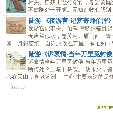
相关。斟残玉瀣行穿竹，卷罢黄庭
不妨随处一开颜。元知造物心肠别，
陆游 《夜游宫·记梦寄师伯浑
夜游宫记梦寄师伯浑 雪晓清笳乱
无声望似水，想关河。雁门西，青
断，月斜窗纸。自许封侯在万里，有谁知？鬓虽
陆游《诉衷情·当年万里觅封
诉衷情当年万里觅封侯 当年万里
断何处？尘暗旧貂裘。 胡未灭，
心在天山，身老沧洲。 中心 主要表达的是作.
共1页/17条
海博学习