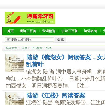
首页
唐诗三百首
宋词精选
古诗三百首
诗词名句
当前位置:
：
首页
>
TAG标签
> 陆游
陆游《镜湖女》阅读答案，女
乱荷叶
镜湖女 陆 游 湖中居人事舟楫，
样红，小伞翻翻乱荷叶①。 日暮归来月色新
约西邻女，明日湖桥看赛神。 【注...
陆游《江楼》阅读答案
江楼① 陆游 急雨洗残瘴②，江边