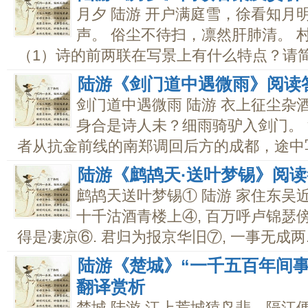
月夕 陆游 开户满庭雪，徐看知月
声。 俗尘不待扫，凛然肝肺清。 
（1）诗的前两联在写景上有什么特点？请简要
陆游《剑门道中遇微雨》阅读
剑门道中遇微雨 陆游 衣上征尘杂
身合是诗人未？细雨骑驴入剑门。
者从抗金前线的南郑调回后方的成都，途中写.
陆游《鹧鸪天·送叶梦锡》阅
鹧鸪天送叶梦锡① 陆游 家住东吴近
十千沽酒青楼上④, 百万呼卢锦瑟傍⑤
得是凄凉⑥. 君归为报京华旧⑦, 一事无成两..
陆游《楚城》“一千五百年间
翻译赏析