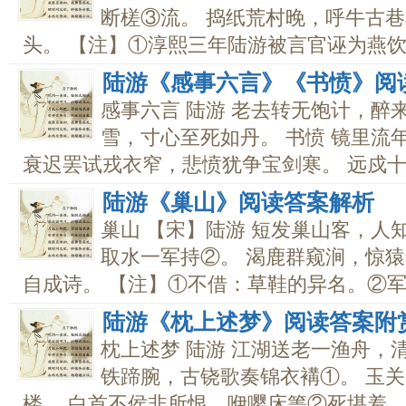
断槎③流。 捣纸荒村晚，呼牛古巷
头。 【注】①淳熙三年陆游被言官诬为燕饮颓
陆游《感事六言》《书愤》阅
感事六言 陆游 老去转无饱计，醉
雪，寸心至死如丹。 书愤 镜里流
衰迟罢试戎衣窄，悲愤犹争宝剑寒。 远戍十年
陆游《巢山》阅读答案解析
巢山 【宋】陆游 短发巢山客，人
取水一军持②。 渴鹿群窥涧，惊猿
自成诗。 【注】①不借：草鞋的异名。②军持
陆游《枕上述梦》阅读答案附
枕上述梦 陆游 江湖送老一渔舟，
铁蹄腕，古铙歌奏锦衣褠①。 玉
楼。 白首不侯非所恨，咿嘤床箦②死堪羞。..