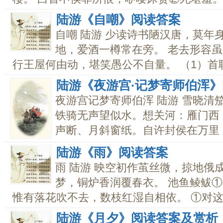
陆游《自嘲》阅读答案
自嘲 陆游 少读诗书陋汉唐，莫年
地，爱酒一樽常在旁。 老去形容虽
行王屋何由动，堪笑愚公不自量。 （1）首联.
陆游《夜游宫·记梦寄师伯浑
夜游宫记梦寄师伯浑 陆游 雪晓清
铁骑无声望似水。想关河：雁门西
声断、月斜窗纸。自许封侯在万里，有
陆游《雨》阅读答案
雨 陆游 映空初作茧丝微，掠地俄
梦，铜炉香润覆春衣。 池鱼鲮鲅
惟有落花吹不去，数枝红湿自相依。 ①对这首
陆游《月夕》阅读答案及赏析