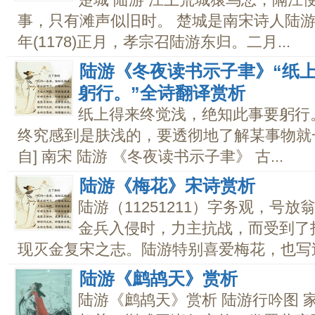
楚城 陆游 江上荒城猿鸟悲，隔江
事，只有滩声似旧时。 楚城是南宋诗人陆
年(1178)正月，孝宗召陆游东归。二月...
陆游《冬夜读书示子聿》“纸
躬行。”全诗翻译赏析
纸上得来终觉浅，绝知此事要躬行。
终究感到是肤浅的，要透彻地了解某事物就一
自] 南宋 陆游 《冬夜读书示子聿》 古...
陆游《梅花》宋诗赏析
陆游（11251211）字务观，号
金兵入侵时，力主抗战，而受到了
现灭金复宋之志。陆游特别喜爱梅花，也写过不
陆游《鹧鸪天》赏析
陆游《鹧鸪天》赏析 陆游行吟图 