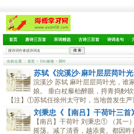
首页
唐诗三百首
宋词精选
古诗三百首
诗词名句
当前位置:
：
首页
>
TAG标签
> 荷叶
苏轼《浣溪沙·麻叶层层苘叶
浣溪沙 苏轼 麻叶层层苘叶光，谁
娘。 垂白杖藜枱醉眼，捋青捣麨
【注】①苏轼任徐州太守时，当地曾发生严重.
刘秉忠《【南吕】干荷叶三首
【南吕】干荷叶 刘秉忠① （其一
摇荡。减了清香，越添黄。都因昨