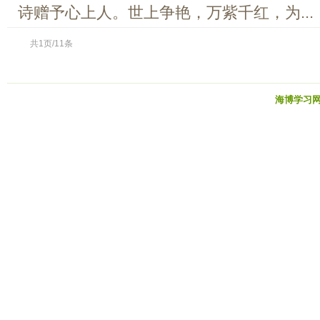
诗赠予心上人。世上争艳，万紫千红，为...
共1页/11条
海博学习