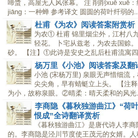
啼螀，高屋无人风张幕。 注 削削xuē xuē
jiāng：一种蝉 参考译文 圆圆的荷叶纤弱的..
杜甫《为农》阅读答案附赏析
为农① 杜甫 锦里烟尘外，江村八
轻花。 卜宅从兹老，为农去国赊。
砂。 【注】①此诗是安史之乱后杜甫流寓四川
杨万里《小池》阅读答案及翻
小池 (宋杨万里) 泉眼无声惜细流
尖尖角，早有蜻蜓立上头。 【注释
为小，故称泉眼。②晴柔：晴天柔和的风光..
李商隐《暮秋独游曲江》“荷
恨成”全诗翻译赏析
《暮秋独游曲江》是唐代诗人李商
的。李商隐是泾川节度使王茂元的女婿。人