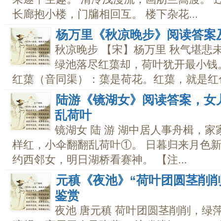
长廊抱小楼，门牖相回互。 楼下杂花...
杨万里《秋凉晚步》阅读答案
秋凉晚步 【宋】杨万里 秋气堪悲
绿池落尽红蕖却，荷叶犹开最小钱。
红蕖（音同渠）：蕖是荷花。红蕖，就是红色的
陆游《镜湖女》阅读答案，女
乱荷叶
镜湖女 陆 游 湖中居人事舟楫，
样红，小伞翻翻乱荷叶①。 日暮归来月色新
约西邻女，明日湖桥看赛神。 【注...
元稹《夜池》“荷叶团圆茎削
鉴赏
夜池 唐元稹 荷叶团圆茎削削，绿