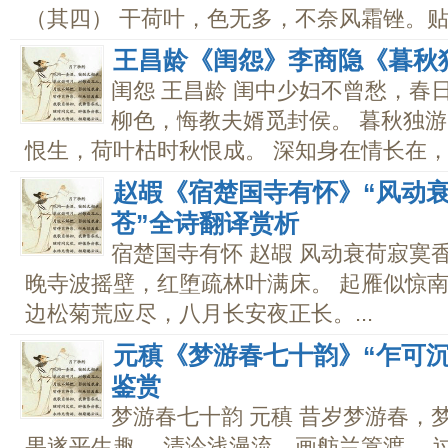
（其四） 干荷叶，色无多，不奈风霜锉。贴秋
王昌龄《闺怨》李商隐《暮秋
闺怨 王昌龄 闺中少妇不曾愁，春
柳色，悔教夫婿觅封侯。 暮秋独游
恨生，荷叶枯时秋恨成。 深知身在情长在，怅
赵嘏《宿楚国寺有怀》“风动
苍”全诗翻译赏析
宿楚国寺有怀 赵嘏 风动衰荷寂寞
晚寺波摇壁，红堕疏林叶满床。 起雁似惊南
边松菊荒应尽，八月长安夜正长。...
元稹《梦游春七十韵》“乍可
鉴赏
梦游春七十韵 元稹 昔岁梦游春，
果遂平生趣。 清泠浅漫流，画舫兰篙渡。 