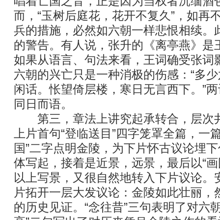
唱着亡国之音，正是因为当权者沉缅酒
而，“玉树后庭花，花开不复久”，如再
兵的措施，必然如六朝一样悲恨相续。
的警告。有人说，张升的《离亭燕》是
如果从语言、句法来看，王词确受张词
六朝的兴亡只是一种消极的伤感：“多
闲话。怅望倚层楼，寒日无言西下。”
同日而语。
第三，章法上讲究起承转合，层次井
上片首句“登临送目”四字笼罩全篇，一
国”二字点明金陵，为下片怀古议论埋
体写起，接着是近景，远景，最后以“画
以上写景，又很自然地转入下片议论。
片拓开一层大发议论：金陵如此壮丽，
的历史见证。“念往昔”三句表明了对六