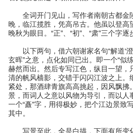
全词开门见山，写作者南朝古都金陵
晚，临江揽胜，凭高吊古。他虽以登高
晚秋为眼目。“正”、“初”、“肃”三个字
以下两句，借六朝谢家名句“解道‘澄
玄晖”之意，点化如同已出。即一个“似练
赫然而出。然后专写江色，纵目一望，
清的帆风樯影，交错于闪闪江波之上。
紧处，那酒肆青旗高高挑起，因风飘拂
景，而词人之意以风物为导引，而以人事
一个“矗”字，用得极妙，把个江边景致
其中。
写景至此，全是白描，下面有所变化。