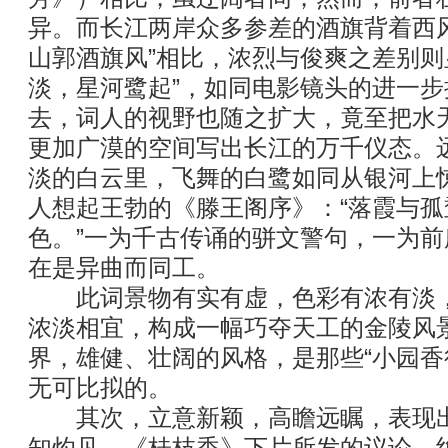
异。而长江两岸众多参差的酒旗背着西
山郭酒旗风”相比，浓烈与俊爽之差别则
淡，星河鹭起”，如同电影镜头的进一
去，词人的视野也随之扩大，竟至把水
更加广漠的空间写出长江的万千仪态。
淡的白云里，飞舞的白鹭如同从银河上
人想起王勃的《滕王阁序》：“落霞与
色。”一为千古传诵的骈文警句，一为
在是异曲而同工。
此词景物有实有虚，色彩有浓有淡，
浓淡相宜，构成一幅巧夺天工的金陵风
界，雄健、壮阔的风格，是那些“小园香径
无可比拟的。
其次，立意新颖，高瞻远瞩，表现出