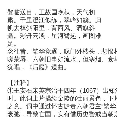
登临送目，正故国晚秋，天气初
肃。千里澄江似练，翠峰如簇。归
帆去棹斜阳里，背西风、酒旗斜
矗。彩舟云淡，星河鹭起，画图难
足。
念往昔、繁华竞逐，叹门外楼头，悲恨
嗟荣辱。六朝旧事如流水，但寒烟、衰
犹唱，《后庭》遗曲。
【注释】
①王安石宋英宗治平四年（1067）出
时。此词上片描绘金陵的壮丽景色，下
之意。词中通过怀古谴责六朝君主“繁华
衰弛，导致亡国，实有借历史警戒当朝