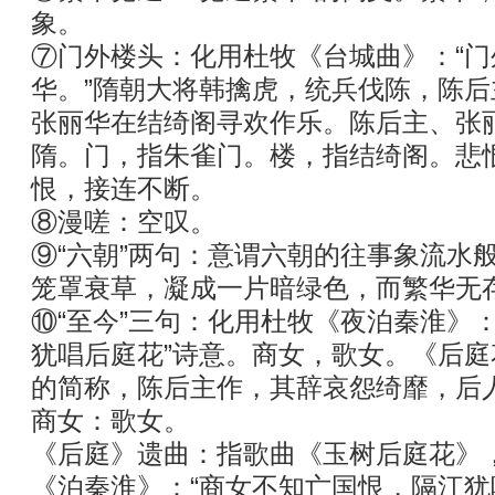
象。
⑦门外楼头：化用杜牧《台城曲》：“
华。”隋朝大将韩擒虎，统兵伐陈，陈
张丽华在结绮阁寻欢作乐。陈后主、张
隋。门，指朱雀门。楼，指结绮阁。悲
恨，接连不断。
⑧漫嗟：空叹。
⑨“六朝”两句：意谓六朝的往事象流水
笼罩衰草，凝成一片暗绿色，而繁华无
⑩“至今”三句：化用杜牧《夜泊秦淮》
犹唱后庭花”诗意。商女，歌女。《后
的简称，陈后主作，其辞哀怨绮靡，后
商女：歌女。
《后庭》遗曲：指歌曲《玉树后庭花》
《泊秦淮》：“商女不知亡国恨，隔江犹