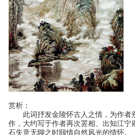
赏析：
此词抒发金陵怀古人之情，为作者别
作，大约写于作者再次罢相、出知江宁
石失意无聊之时颐情自然风光的情怀。