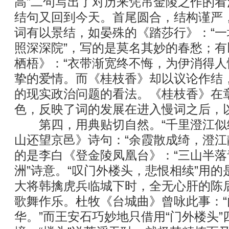
高”二句写出了对历来凭吊金陵之作的
结句又回到今天。首尾圆合，结构谨严
词有以景结，如晏殊的《踏莎行》：“
照深深院”，写的是莫名其妙的春愁；
栖梧》：“衣带渐宽终不悔，为伊消得人
挚的爱情。而《桂枝香》却以议论作结
的现实政治问题的看法。《桂枝香》在
色，反映了词的发展在进入慢词之后，
第四，用典贴切自然。“千里澄江似练
山还望京邑》诗句：“余霞散成绮，澄江静
的是李白《登金陵凤凰台》：“三山半
洲”诗意。“叹门外楼头，悲恨相续”用
大将韩擒虎兵临城下时，全无心肝的陈
歌舞作乐。杜牧《台城曲》曾咏此事：
华。”而王安石巧妙地只借用“门外楼头”