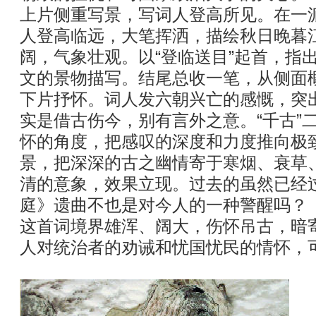
上片侧重写景，写词人登高所见。在一
人登高临远，大笔挥洒，描绘秋日晚暮
阔，气象壮观。以“登临送目”起首，指
文的景物描写。结尾总收一笔，从侧面
下片抒怀。词人发六朝兴亡的感慨，突出
实是借古伤今，别有言外之意。“千古”
怀的角度，把感叹的深度和力度推向极致
景，把深深的古之幽情寄于寒烟、衰草
清的意象，效果立现。过去的虽然已经
庭》遗曲不也是对今人的一种警醒吗？
这首词境界雄浑、阔大，伤怀吊古，暗
人对统治者的劝诫和忧国忧民的情怀，