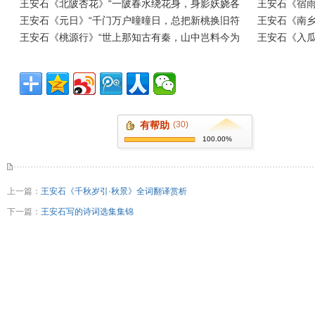
王安石《北陂杏花》“一陂春水绕花身，身影妖娆各
王安石《宿
王安石《元日》“千门万户曈曈日，总把新桃换旧符
王安石《南乡
王安石《桃源行》“世上那知古有秦，山中岂料今为
王安石《入瓜
有帮助
(30)
100.00%
上一篇：
王安石《千秋岁引·秋景》全词翻译赏析
下一篇：
王安石写的诗词选集集锦