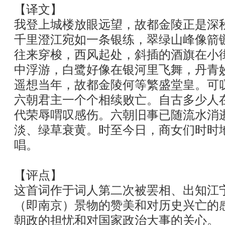
【译文】
我登上城楼放眼远望，故都金陵正是深
千里澄江宛如一条银练，翠绿山峰像箭
往来穿梭，西风起处，斜插的酒旗在小
中浮游，白鹭好像在银河里飞舞，丹青
遥想当年，故都金陵何等繁盛堂皇。可
六朝君主一个个相续败亡。自古多少人
代荣辱喟叹感伤。六朝旧事已随流水消
淡、绿草衰黄。时至今日，商女们时时
唱。
【评点】
这首词作于词人第二次被罢相、出知江
（即南京）景物的赞美和对历史兴亡的
朝政的担忧和对国家政治大事的关心。