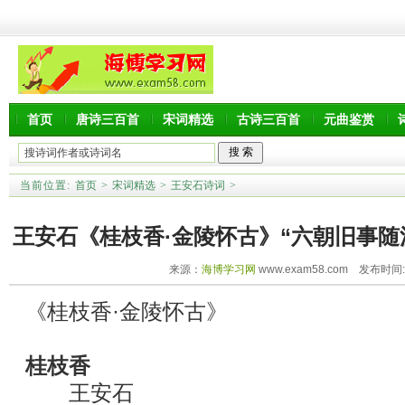
首页
唐诗三百首
宋词精选
古诗三百首
元曲鉴赏
当前位置:
首页
>
宋词精选
>
王安石诗词
>
王安石《桂枝香·金陵怀古》“六朝旧事随
来源：
海博学习网
www.exam58.com 发布时间:20
译及赏析
《桂枝香·金陵怀古》
桂枝香
王安石