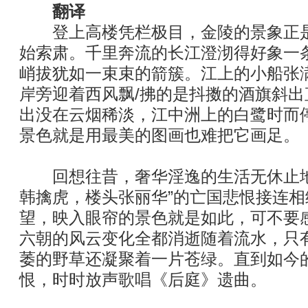
翻译
登上高楼凭栏极目，金陵的景象正是
始索肃。千里奔流的长江澄沏得好象一
峭拔犹如一束束的箭簇。江上的小船张
岸旁迎着西风飘/拂的是抖擞的酒旗斜
出没在云烟稀淡，江中洲上的白鹭时而
景色就是用最美的图画也难把它画足。
回想往昔，奢华淫逸的生活无休止地
韩擒虎，楼头张丽华”的亡国悲恨接连
望，映入眼帘的景色就是如此，可不要
六朝的风云变化全都消逝随着流水，只
萎的野草还凝聚着一片苍绿。直到如今
恨，时时放声歌唱《后庭》遗曲。