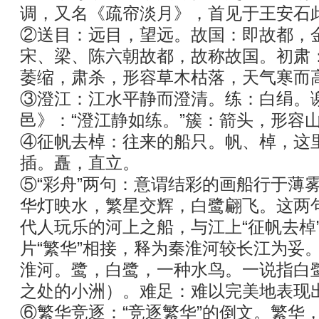
调，又名《疏帘淡月》，首见于王安石
②送目：远目，望远。故国：即故都，
宋、梁、陈六朝故都，故称故国。初肃
萎缩，肃杀，形容草木枯落，天气寒而
③澄江：江水平静而澄清。练：白绢。
邑》：“澄江静如练。”簇：箭头，形容
④征帆去棹：往来的船只。帆、棹，这
插。矗，直立。
⑤“彩舟”两句：意谓结彩的画船行于薄
华灯映水，繁星交辉，白鹭翩飞。这两句
代人玩乐的河上之船，与江上“征帆去棹
片“繁华”相接，释为秦淮河较长江为妥
淮河。鹭，白鹭，一种水鸟。一说指白
之处的小洲）。难足：难以完美地表现
⑥繁华竞逐：“竞逐繁华”的倒文。繁华