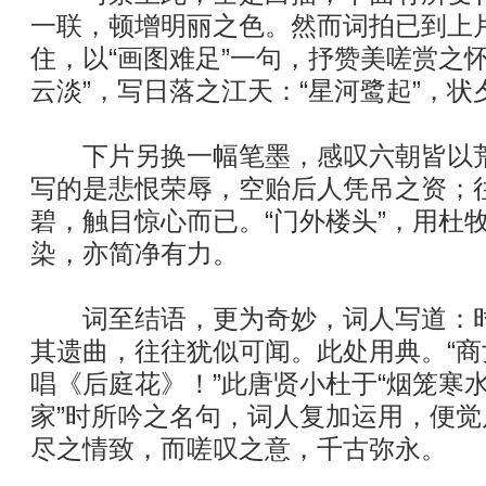
一联，顿增明丽之色。然而词拍已到上
住，以“画图难足”一句，抒赞美嗟赏之
云淡”，写日落之江天：“星河鹭起”，状
下片另换一幅笔墨，感叹六朝皆以荒
写的是悲恨荣辱，空贻后人凭吊之资；
碧，触目惊心而已。“门外楼头”，用杜
染，亦简净有力。
词至结语，更为奇妙，词人写道：时
其遗曲，往往犹似可闻。此处用典。“
唱《后庭花》！”此唐贤小杜于“烟笼寒
家”时所吟之名句，词人复加运用，便
尽之情致，而嗟叹之意，千古弥永。