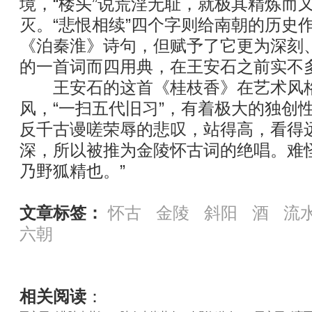
境，“楼头”说荒淫无耻，就极其精炼而
灭。“悲恨相续”四个字则给南朝的历史
《泊秦淮》诗句，但赋予了它更为深刻
的一首词而四用典，在王安石之前实不
王安石的这首《桂枝香》在艺术风格
风，“一扫五代旧习”，有着极大的独创
反千古谩嗟荣辱的悲叹，站得高，看得
深，所以被推为金陵怀古词的绝唱。难
乃野狐精也。”
文章标签：
怀古
金陵
斜阳
酒
流
六朝
相关阅读
：