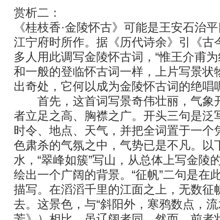
赏析二：
《桂枝香·金陵怀古》可能是王安石治
江宁府时所作。据《历代诗余》引《古
多人用此调写金陵怀古词，“惟王介甫为
和一般的登临怀古词一样，上片写景状
出奇处，它何以成为金陵怀古词的绝唱
首先，这首词写景奇伟壮丽，气象开
者立足之高、胸襟之广。开头三句是泛
时令、地点、天气，并把全词置于一个
色肃杀的气氛之中，气势已是不凡。以下
水，“翠峰如簇”写山，从总体上写金陵
绘出一个广阔的背景。“征帆”二句是在
描写。在滔滔千里的江面之上，无数征
去。这景色，与“斜阳外，寒鸦数点，流
芳》）相比，虽辽阔者同，然而，前者