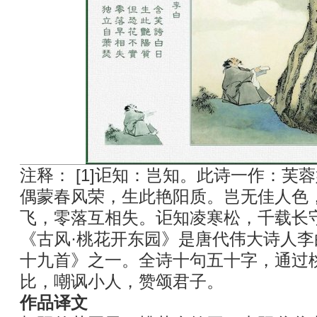
注释： [1]讵知：岂知。此诗一作：芙
偶蒙春风荣，生此艳阳质。岂无佳人色
飞，零落互相失。讵知凌寒松，千载长
《古风·桃花开东园》是唐代伟大诗人
十九首》之一。全诗十句五十字，通过
比，嘲讽小人，赞颂君子。
作品译文