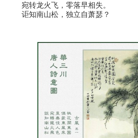
宛转龙火飞，零落早相失。
讵知南山松，独立自萧瑟？