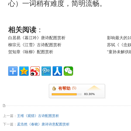
心）一词稍有难度，简明流畅。
相关阅读
：
白居易《暮江吟》唐诗配图赏析
影响最大的1
柳宗元《江雪》古诗配图赏析
苏轼《《念奴
贺知章《咏柳》配图赏析
“童孙未解供
有帮助
(5)
83.30%
上一篇：
王维《观猎》古诗配图赏析
下一篇：
孟浩然《春晓》唐诗诗意配图赏析