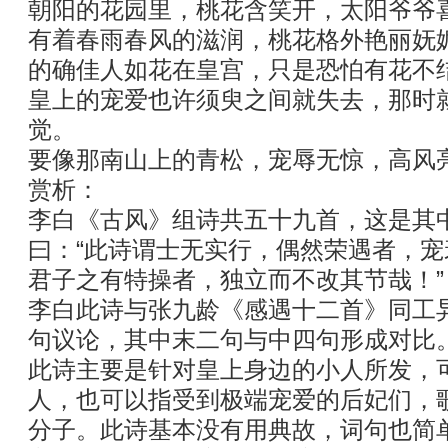
朝阳的花园里，桃花含笑开，太阳爷爷
有着春雨春风的滋润，桃花格外艳丽妩
的确佳人如花在皇宫，只是恐怕有花不
皇上的宠爱也许须臾之间就失去，那时
觉。
要像那南山上的青松，宠辱无惊，高风
赏析：
李白《古风》组诗共五十九首，这是其
曰：“此诗谓士无实行，偶然荣遇者，
君子之有特操者，独立而不改其节哉！”
李白此诗与张九龄《感遇十二首》同工
句议论，其中末二句与中四句形成对比。[
此诗主要是针对皇上身边的小人所发，
人，也可以指受到极端宠爱的后妃们，
分子。此诗基本没有用典故，词句也简