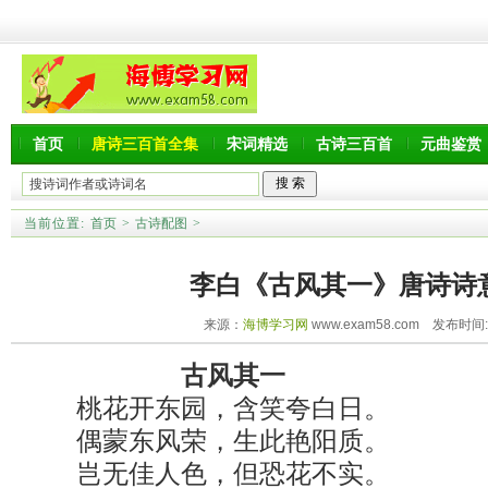
首页
唐诗三百首全集
宋词精选
古诗三百首
元曲鉴赏
当前位置:
首页
>
古诗配图
>
李白《古风其一》唐诗诗
来源：
海博学习网
www.exam58.com 发布时间:20
古风其一
桃花开东园，含笑夸白日。
偶蒙东风荣，生此艳阳质。
岂无佳人色，但恐花不实。