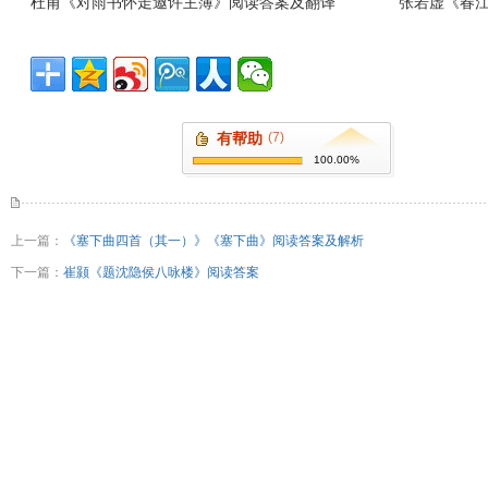
杜甫《对雨书怀走邀许主簿》阅读答案及翻译
张若虚《春
有帮助
(7)
100.00%
上一篇：
《塞下曲四首（其一）》《塞下曲》阅读答案及解析
下一篇：
崔颢《题沈隐侯八咏楼》阅读答案