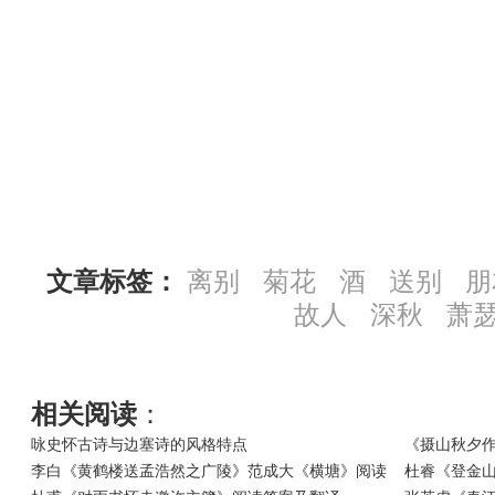
文章标签：
离别
菊花
酒
送别
朋
故人
深秋
萧
相关阅读
：
咏史怀古诗与边塞诗的风格特点
《摄山秋夕
李白《黄鹤楼送孟浩然之广陵》范成大《横塘》阅读
杜睿《登金