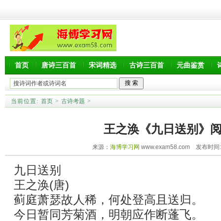
首页
唐诗三百首
宋词精选
古诗三百首
元曲鉴赏
当前位置:
首页
>
古诗考题
>
王之涣《九日送别》
来源：
海博学习网
www.exam58.com 发布时间:20
九日送别
王之涣(唐)
蓟庭萧瑟故人稀，何处登高且送归。
今日暂同芳菊酒，明朝应作断蓬飞。