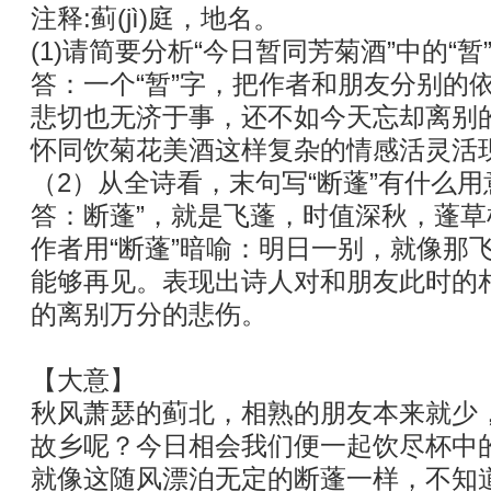
注释:蓟(jì)庭，地名。
(1)请简要分析“今日暂同芳菊酒”中的“暂
答：一个“暂”字，把作者和朋友分别的
悲切也无济于事，还不如今天忘却离别
怀同饮菊花美酒这样复杂的情感活灵活
（2）从全诗看，末句写“断蓬”有什么用意?
答：断蓬”，就是飞蓬，时值深秋，蓬
作者用“断蓬”暗喻：明日一别，就像那
能够再见。表现出诗人对和朋友此时的
的离别万分的悲伤。
【大意】
秋风萧瑟的蓟北，相熟的朋友本来就少
故乡呢？今日相会我们便一起饮尽杯中
就像这随风漂泊无定的断蓬一样，不